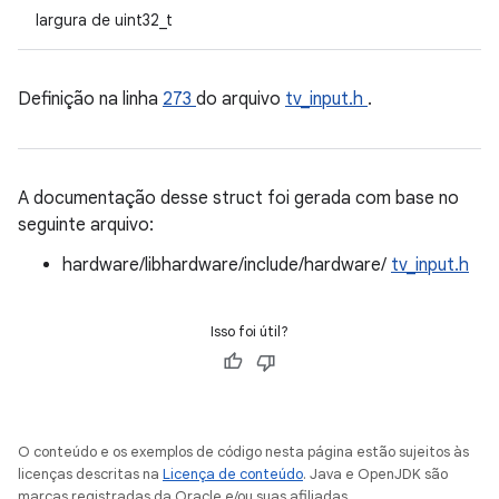
largura de uint32_t
Definição na linha
273
do arquivo
tv_input.h
.
A documentação desse struct foi gerada com base no
seguinte arquivo:
hardware/libhardware/include/hardware/
tv_input.h
Isso foi útil?
O conteúdo e os exemplos de código nesta página estão sujeitos às
licenças descritas na
Licença de conteúdo
. Java e OpenJDK são
marcas registradas da Oracle e/ou suas afiliadas.