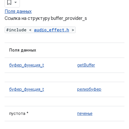
Поля данных
Ссылка на структуру buffer_provider_s
#include <
audio_effect.h
>
Поля данных
буфер_функция_t
getBuffer
буфер_функция_t
релизбуфер
пустота *
печенье