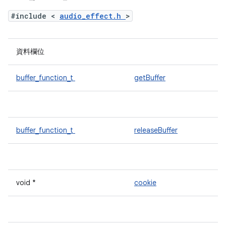
#include <
audio_effect.h
>
資料欄位
buffer_function_t
getBuffer
buffer_function_t
releaseBuffer
void *
cookie