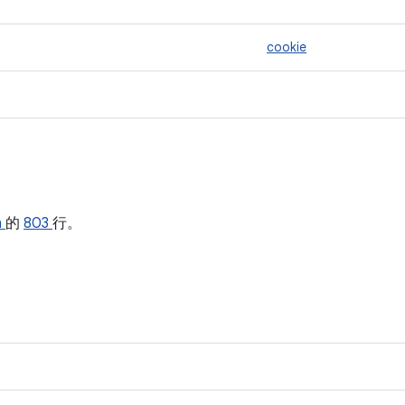
cookie
h
的
803
行。