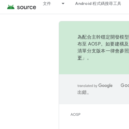
文件
Android 程式碼搜尋工具
為配合主幹穩定開發模型，
布至 AOSP。如要建構及
清單分支版本一律會參照推
更
」。
Go
出錯。
AOSP