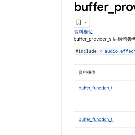
buffer
_
pro
資料欄位
buffer_provider_s 結構體
#include <
audio_effe
資料欄位
buffer_function_t
buffer_function_t