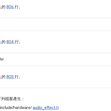
h
的
806
行。
h
的
804
行。
fer
h
的
805
行。
下列檔案產生：
/include/hardware/
audio_effect.h