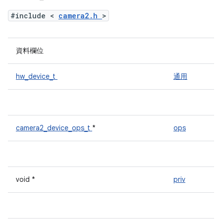
#include <
camera2.h
>
資料欄位
hw_device_t
通用
camera2_device_ops_t
*
ops
void *
priv