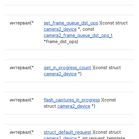
интервал(*
set_frame_queue_dst_ops
)(const struct
camera2_device
*, const
camera2_frame_queue_dst_ops_t
*frame_dst_ops)
интервал(*
get_in_progress_count
)(const struct
camera2_device
*)
интервал(*
flash_captures_in_progress
)(const
struct
camera2_device
*)
интервал(*
struct_default_request
)(const struct
camera2_device
*, int request_template,