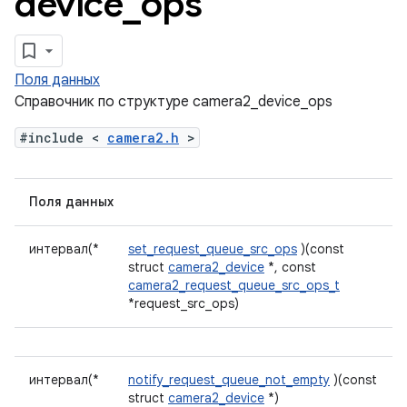
device
_
ops
Поля данных
Справочник по структуре camera2_device_ops
#include <
camera2.h
>
Поля данных
интервал(*
set_request_queue_src_ops
)(const
struct
camera2_device
*, const
camera2_request_queue_src_ops_t
*request_src_ops)
интервал(*
notify_request_queue_not_empty
)(const
struct
camera2_device
*)