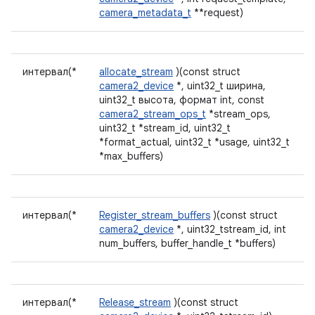
camera_metadata_t
**request)
интервал(*
allocate_stream
)(const struct
camera2_device
*, uint32_t ширина,
uint32_t высота, формат int, const
camera2_stream_ops_t
*stream_ops,
uint32_t *stream_id, uint32_t
*format_actual, uint32_t *usage, uint32_t
*max_buffers)
интервал(*
Register_stream_buffers
)(const struct
camera2_device
*, uint32_tstream_id, int
num_buffers, buffer_handle_t *buffers)
интервал(*
Release_stream
)(const struct