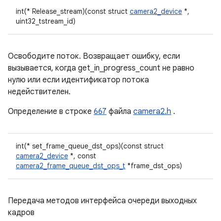
int(* Release_stream)(const struct
camera2_device
*,
uint32_tstream_id)
Освободите поток. Возвращает ошибку, если
вызывается, когда get_in_progress_count не равно
нулю или если идентификатор потока
недействителен.
Определение в строке
667
файла
camera2.h
.
int(* set_frame_queue_dst_ops)(const struct
camera2_device
*, const
camera2_frame_queue_dst_ops_t
*frame_dst_ops)
Передача методов интерфейса очереди выходных
кадров