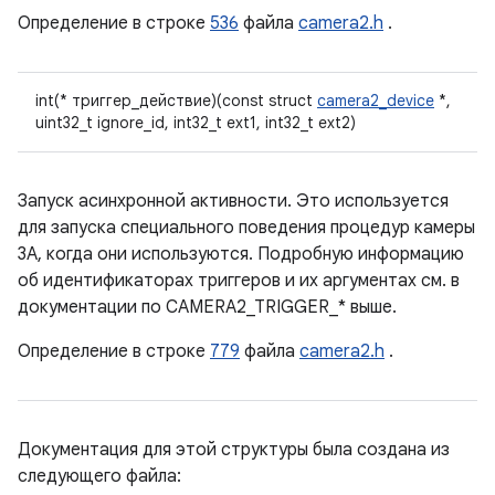
Определение в строке
536
файла
camera2.h
.
int(* триггер_действие)(const struct
camera2_device
*,
uint32_t ignore_id, int32_t ext1, int32_t ext2)
Запуск асинхронной активности. Это используется
для запуска специального поведения процедур камеры
3A, когда они используются. Подробную информацию
об идентификаторах триггеров и их аргументах см. в
документации по CAMERA2_TRIGGER_* выше.
Определение в строке
779
файла
camera2.h
.
Документация для этой структуры была создана из
следующего файла: