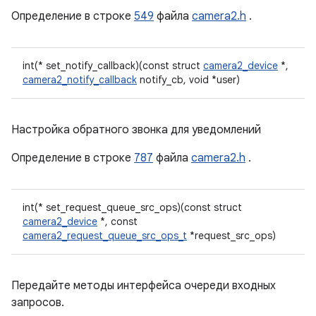
Определение в строке
549
файла
camera2.h
.
int(* set_notify_callback)(const struct
camera2_device
*,
camera2_notify_callback
notify_cb, void *user)
Настройка обратного звонка для уведомлений
Определение в строке
787
файла
camera2.h
.
int(* set_request_queue_src_ops)(const struct
camera2_device
*, const
camera2_request_queue_src_ops_t
*request_src_ops)
Передайте методы интерфейса очереди входных
запросов.