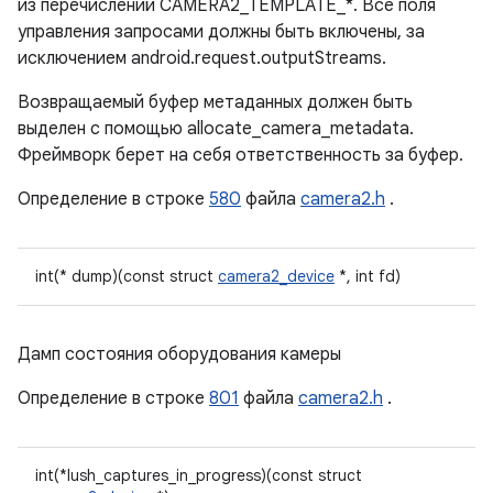
из перечислений CAMERA2_TEMPLATE_*. Все поля
управления запросами должны быть включены, за
исключением android.request.outputStreams.
Возвращаемый буфер метаданных должен быть
выделен с помощью allocate_camera_metadata.
Фреймворк берет на себя ответственность за буфер.
Определение в строке
580
файла
camera2.h
.
int(* dump)(const struct
camera2_device
*, int fd)
Дамп состояния оборудования камеры
Определение в строке
801
файла
camera2.h
.
int(*lush_captures_in_progress)(const struct