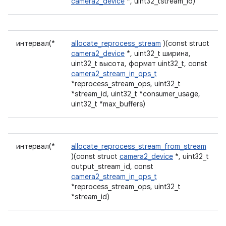
camera2_device
*, uint32_tstream_id)
интервал(*
allocate_reprocess_stream
)(const struct
camera2_device
*, uint32_t ширина,
uint32_t высота, формат uint32_t, const
camera2_stream_in_ops_t
*reprocess_stream_ops, uint32_t
*stream_id, uint32_t *consumer_usage,
uint32_t *max_buffers)
интервал(*
allocate_reprocess_stream_from_stream
)(const struct
camera2_device
*, uint32_t
output_stream_id, const
camera2_stream_in_ops_t
*reprocess_stream_ops, uint32_t
*stream_id)