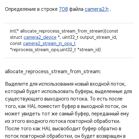
Определение в строке
708
файла
camera2.h
.
int(* allocate_reprocess_stream_from_stream)(const
struct
camera2_device
*, uint32_t output_stream_id,
const
camera2_stream_in_ops_t
*reprocess_stream_ops,uint32_t *stream_id)
allocate_reprocess_stream_from_stream:
Выделите для использования новый входной поток,
который будет использовать буферы, выделенные для
существующего выходного потока. То есть после
того, как HAL поместит буфер в выходной поток, он
может увидеть тот же самый буфер, переданный ему
из этого входного потока повторной обработки.
После того как HAL высвободит буфер обратно в
поток повторной обработки, он будет возвращен в