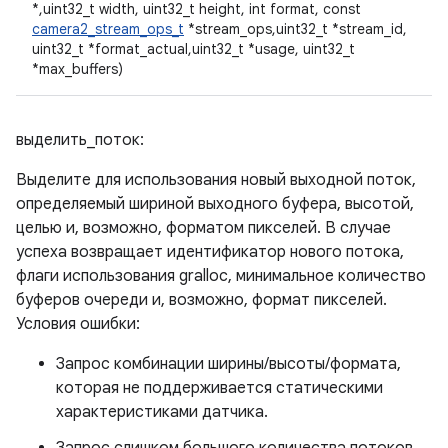
*,uint32_t width, uint32_t height, int format, const
camera2_stream_ops_t
*stream_ops,uint32_t *stream_id,
uint32_t *format_actual,uint32_t *usage, uint32_t
*max_buffers)
выделить_поток:
Выделите для использования новый выходной поток,
определяемый шириной выходного буфера, высотой,
целью и, возможно, форматом пикселей. В случае
успеха возвращает идентификатор нового потока,
флаги использования gralloc, минимальное количество
буферов очереди и, возможно, формат пикселей.
Условия ошибки:
Запрос комбинации ширины/высоты/формата,
которая не поддерживается статическими
характеристиками датчика.