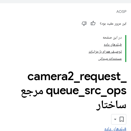
AOSP
این مرور مفید بود؟
در این صفحه
فیلدهای داده
توصیف همراه با جزئیات
مستندات میدانی
camera2
_
request
_
_
src
_
queue
ops مرجع
ساختار
فیلدهای داده