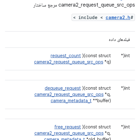
camera2_request_queue_src_ops مرجع ساختار
>
camera2.h
#include <
فیلدهای داده
request_count
)(const struct
int(*
camera2_request_queue_src_ops
*q)
dequeue_request
)(const struct
int(*
camera2_request_queue_src_ops
*q,
camera_metadata_t
**buffer)
free_request
)(const struct
int(*
camera2_request_queue_src_ops
*q,
camera_metadata_t
*old_buffer)