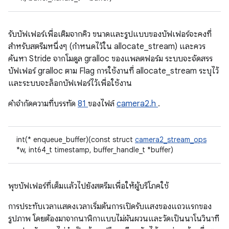
รับบัฟเฟอร์เพื่อเติมจากคิว ขนาดและรูปแบบของบัฟเฟอร์จะคงที่
สำหรับสตรีมหนึ่งๆ (กำหนดไว้ใน allocate_stream) และควร
ค้นหา Stride จากโมดูล gralloc ของแพลตฟอร์ม ระบบจะจัดสรร
บัฟเฟอร์ gralloc ตาม Flag การใช้งานที่ allocate_stream ระบุไว้
และระบบจะล็อกบัฟเฟอร์ไว้เพื่อใช้งาน
คําจํากัดความที่บรรทัด
81
ของไฟล์
camera2.h
.
int(* enqueue_buffer)(const struct
camera2_stream_ops
*w, int64_t timestamp, buffer_handle_t *buffer)
พุชบัฟเฟอร์ที่เต็มแล้วไปยังสตรีมเพื่อให้ผู้บริโภคใช้
การประทับเวลาแสดงเวลาเริ่มต้นการเปิดรับแสงของแถวแรกของ
รูปภาพ โดยต้องมาจากนาฬิกาแบบไม่ผันผวนและวัดเป็นนาโนวินาที