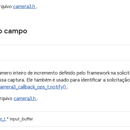
rquivo
camera3.h
.
o campo
mero inteiro de incremento definido pelo framework na solici
essa captura. Ele também é usado para identificar a solicitaçã
amera3_callback_ops_t.notify()
.
rquivo
camera3.h
.
er_t
* input_buffer