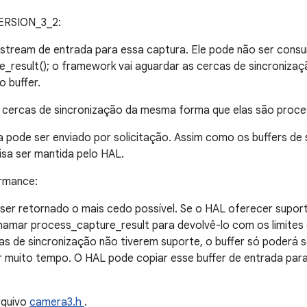
ERSION_3_2:
de stream de entrada para essa captura. Ele pode não ser co
result(); o framework vai aguardar as cercas de sincronizaç
o buffer.
 cercas de sincronização da mesma forma que elas são proce
 pode ser enviado por solicitação. Assim como os buffers de 
isa ser mantida pelo HAL.
rmance:
 ser retornado o mais cedo possível. Se o HAL oferecer suport
hamar process_capture_result para devolvê-lo com os limites 
s de sincronização não tiverem suporte, o buffer só poderá 
 muito tempo. O HAL pode copiar esse buffer de entrada para
rquivo
camera3.h
.