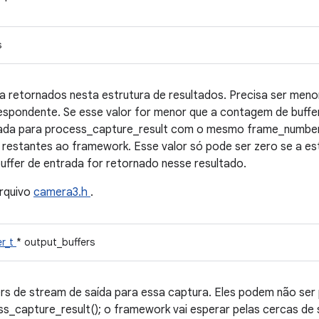
s
a retornados nesta estrutura de resultados. Precisa ser meno
espondente. Se esse valor for menor que a contagem de buffer
da para process_capture_result com o mesmo frame_number p
a restantes ao framework. Esse valor só pode ser zero se a es
buffer de entrada for retornado nesse resultado.
rquivo
camera3.h
.
er_t
* output_buffers
fers de stream de saída para essa captura. Eles podem não s
_capture_result(); o framework vai esperar pelas cercas de 