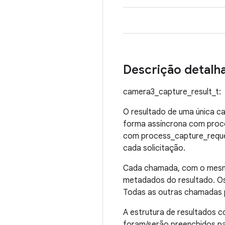
Descrição detalh
camera3_capture_result_t:
O resultado de uma única c
forma assíncrona com proce
com process_capture_reques
cada solicitação.
Cada chamada, com o mesmo
metadados do resultado. O
Todas as outras chamadas 
A estrutura de resultados 
foram/serão preenchidos pa