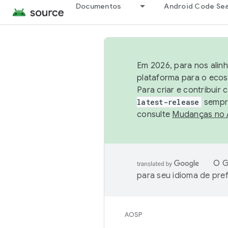
Documentos
Android Code Se
Em 2026, para nos alin
plataforma para o ecos
Para criar e contribuir
latest-release
sempre
consulte
Mudanças no
O G
para seu idioma de pre
AOSP