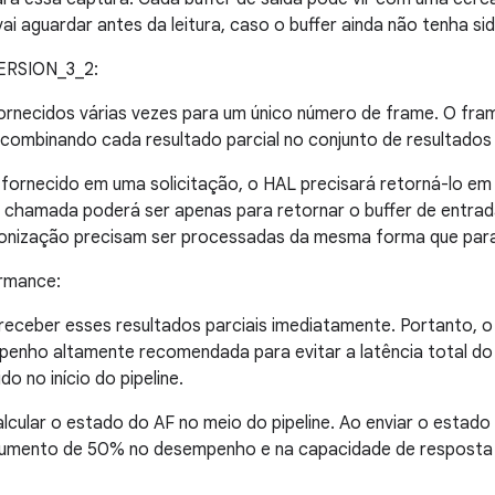
ai aguardar antes da leitura, caso o buffer ainda não tenha si
ERSION_3_2:
necidos várias vezes para um único número de frame. O fram
l combinando cada resultado parcial no conjunto de resultados 
r fornecido em uma solicitação, o HAL precisará retorná-lo 
a chamada poderá ser apenas para retornar o buffer de entra
cronização precisam ser processadas da mesma forma que para 
rmance:
eceber esses resultados parciais imediatamente. Portanto, o 
nho altamente recomendada para evitar a latência total do p
o no início do pipeline.
cular o estado do AF no meio do pipeline. Ao enviar o estado
umento de 50% no desempenho e na capacidade de resposta