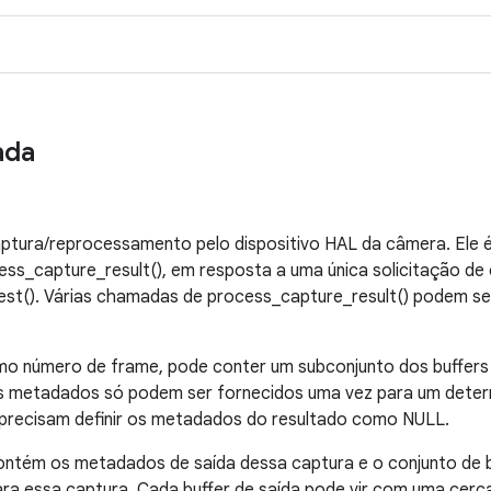
ada
aptura/reprocessamento pelo dispositivo HAL da câmera. Ele 
ss_capture_result(), em resposta a uma única solicitação de
t(). Várias chamadas de process_capture_result() podem ser
 número de frame, pode conter um subconjunto dos buffers 
s metadados só podem ser fornecidos uma vez para um deter
precisam definir os metadados do resultado como NULL.
contém os metadados de saída dessa captura e o conjunto de b
ra essa captura. Cada buffer de saída pode vir com uma cerc