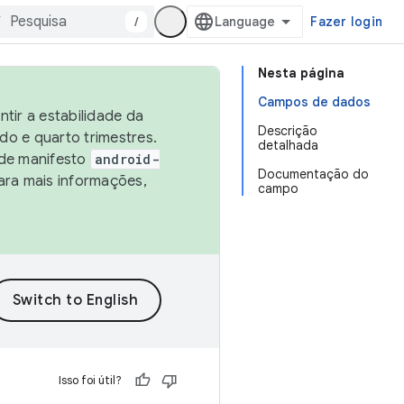
/
Fazer login
Nesta página
Campos de dados
tir a estabilidade da
Descrição
o e quarto trimestres.
detalhada
 de manifesto
android-
Documentação do
ara mais informações,
campo
Isso foi útil?