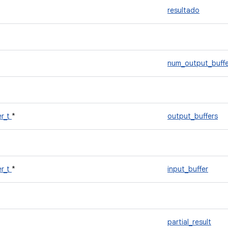
*
resultado
num_output_buffe
er_t
*
output_buffers
er_t
*
input_buffer
partial_result