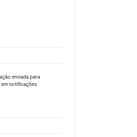
tação enviada para
o em notificações