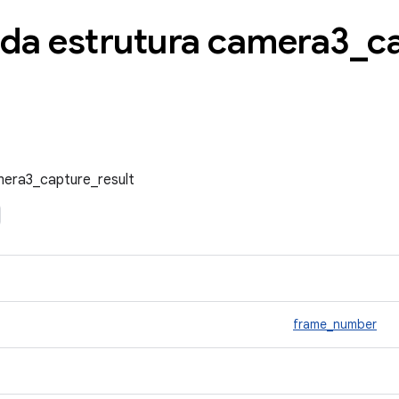
 da estrutura camera3
_
c
mera3_capture_result
frame_number