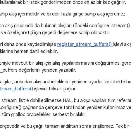
kullanılarak bir istek gönderilmeden önce en az bir kez çağrılır.
ahip akış içermelidir ve birden fazla girişe sahip akış içeremez.
an akış grubunda da bulunan akışları (önceki configure_stream() ç
 ve özel işaretçi için geçerli değerlere sahip olacaktır.
kleri daha önce kaydedilmişse
register_stream_buffers()
işlevi ak
eklerine hemen dahil edilebilir.
niyle mevcut bir akış için akış yapılandırmasını değiştirmesi gere
buffers değerlerini yeniden yazabilir.
algılar, ardından akış arabelleklerini yeniden ayarlar ve istekte bu
stream_buffers()
işlevini tekrar çağırır.
ş stream_list'e dahil edilmezse HAL, bu akışa yapılan tüm referans
r configure() çağrısında çerçeve tarafından yeniden kullanılmaz v
 tüm gralloc arabellekleri serbest bırakılır.
 çerçevedir ve bu çağrı tamamlandıktan sonra erişilemez. Tek bi