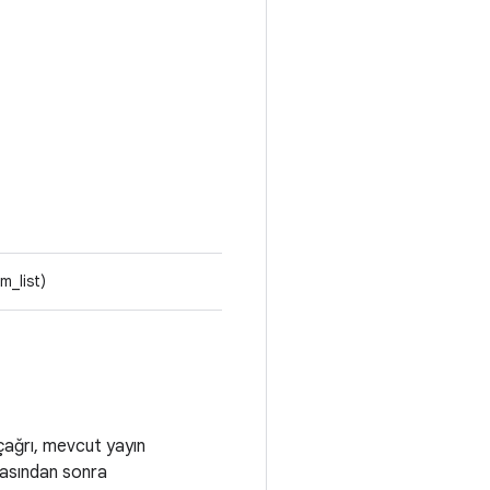
m_list)
u çağrı, mevcut yayın
rasından sonra