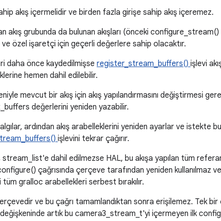
ahip akış içermelidir ve birden fazla girişe sahip akış içeremez.
an akış grubunda da bulunan akışları (önceki configure_stream() ç
 ve özel işaretçi için geçerli değerlere sahip olacaktır.
kleri daha önce kaydedilmişse
register_stream_buffers()
işlevi ak
eklerine hemen dahil edilebilir.
niyle mevcut bir akış için akış yapılandırmasını değiştirmesi gere
buffers değerlerini yeniden yazabilir.
algılar, ardından akış arabelleklerini yeniden ayarlar ve istekte bu
stream_buffers()
işlevini tekrar çağırır.
ş stream_list'e dahil edilmezse HAL, bu akışa yapılan tüm referans
r configure() çağrısında çerçeve tarafından yeniden kullanılmaz v
 tüm gralloc arabellekleri serbest bırakılır.
 çerçevedir ve bu çağrı tamamlandıktan sonra erişilemez. Tek bi
 değişkeninde artık bu camera3_stream_t'yi içermeyen ilk config