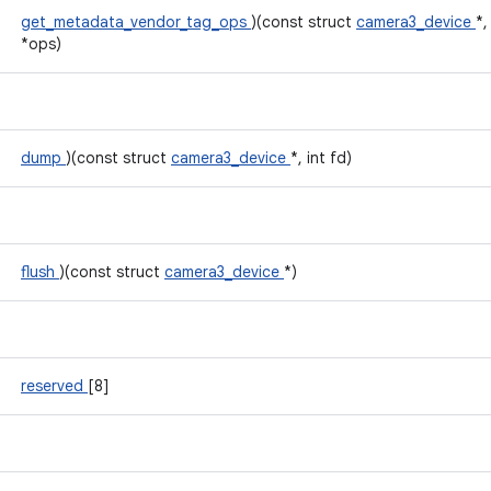
get_metadata_vendor_tag_ops
)(const struct
camera3_device
*
*ops)
dump
)(const struct
camera3_device
*, int fd)
flush
)(const struct
camera3_device
*)
reserved
[8]