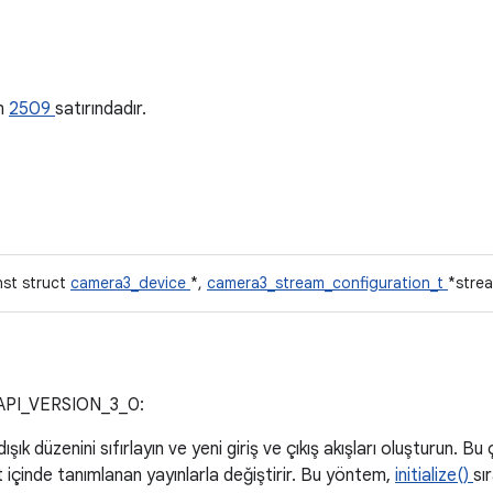
a
ın
2509
satırındadır.
nst struct
camera3_device
*,
camera3_stream_configuration_t
*strea
API_VERSION_3_0:
ık düzenini sıfırlayın ve yeni giriş ve çıkış akışları oluşturun. B
t içinde tanımlanan yayınlarla değiştirir. Bu yöntem,
initialize()
sı