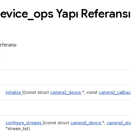
evice
_
ops Yapı Referansı
eferansı
initialize
)(const struct
camera3_device
*, const
camera3_callba
configure_streams
)(const struct
camera3_device
*,
camera3_str
*stream_list)