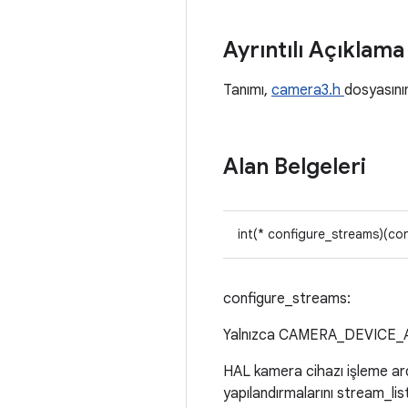
Ayrıntılı Açıklam
Tanımı,
camera3.h
dosyasın
Alan Belgeleri
int(* configure_streams)(co
configure_streams:
Yalnızca CAMERA_DEVICE_
HAL kamera cihazı işleme ardış
yapılandırmalarını stream_lis