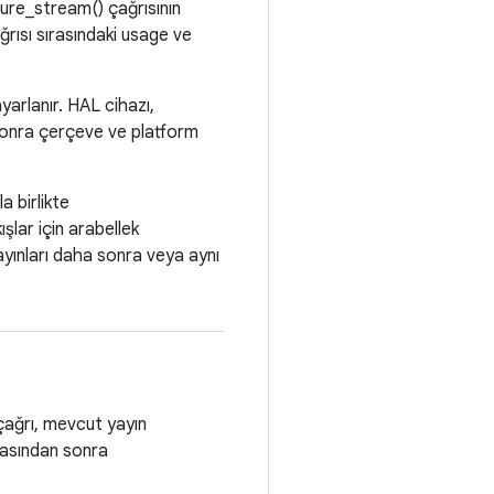
ure_stream() çağrısının
rısı sırasındaki usage ve
yarlanır. HAL cihazı,
 sonra çerçeve ve platform
a birlikte
ışlar için arabellek
ayınları daha sonra veya aynı
u çağrı, mevcut yayın
rasından sonra