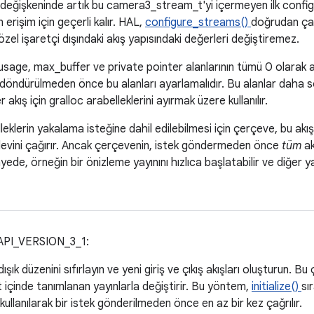
 değişkeninde artık bu camera3_stream_t'yi içermeyen ilk config
rişim için geçerli kalır. HAL,
configure_streams()
doğrudan çağ
özel işaretçi dışındaki akış yapısındaki değerleri değiştiremez.
 usage, max_buffer ve private pointer alanlarının tümü 0 olarak a
 döndürülmeden önce bu alanları ayarlamalıdır. Bu alanlar daha
akış için gralloc arabelleklerini ayırmak üzere kullanılır.
lleklerin yakalama isteğine dahil edilebilmesi için çerçeve, bu akışl
şlevini çağırır. Ancak çerçevenin, istek göndermeden önce
tüm
ak
e, örneğin bir önizleme yayınını hızlıca başlatabilir ve diğer y
API_VERSION_3_1:
ık düzenini sıfırlayın ve yeni giriş ve çıkış akışları oluşturun. B
t içinde tanımlanan yayınlarla değiştirir. Bu yöntem,
initialize()
sı
kullanılarak bir istek gönderilmeden önce en az bir kez çağrılır.