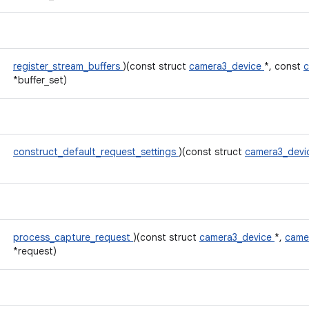
register_stream_buffers
)(const struct
camera3_device
*, const
c
*buffer_set)
construct_default_request_settings
)(const struct
camera3_dev
process_capture_request
)(const struct
camera3_device
*,
came
*request)