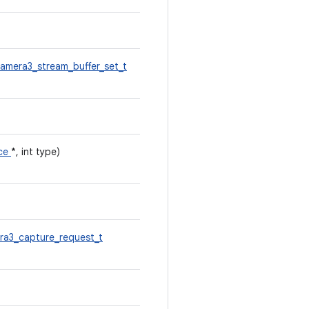
amera3_stream_buffer_set_t
ice
*, int type)
ra3_capture_request_t