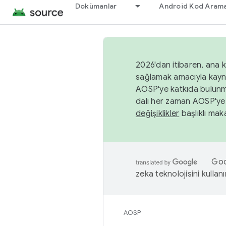
Dokümanlar
Android Kod Arama
2026'dan itibaren, ana k
sağlamak amacıyla kayn
AOSP'ye katkıda bulunm
dalı her zaman AOSP'ye 
değişiklikler
başlıklı maka
Goog
zeka teknolojisini kullanı
AOSP