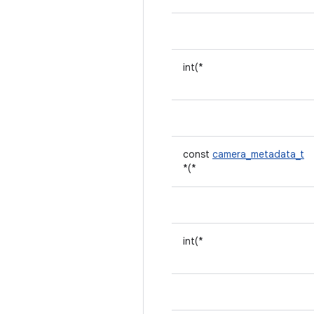
int(*
const
camera_metadata_t
*(*
int(*