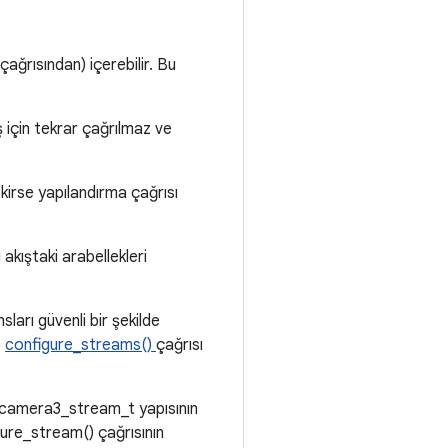
ağrısından) içerebilir. Bu
ış için tekrar çağrılmaz ve
kirse yapılandırma çağrısı
 akıştaki arabellekleri
ları güvenli bir şekilde
e
configure_streams()
çağrısı
r camera3_stream_t yapısının
ure_stream() çağrısının