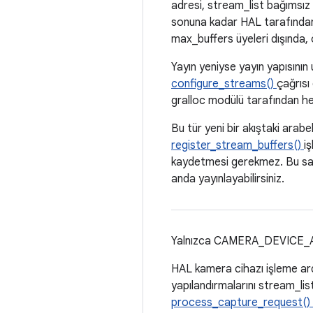
adresi, stream_list bağımsız
sonuna kadar HAL tarafından e
max_buffers üyeleri dışında, 
Yayın yeniyse yayın yapısının
configure_streams()
çağrısı
gralloc modülü tarafından her 
Bu tür yeni bir akıştaki arabe
register_stream_buffers()
i
kaydetmesi gerekmez. Bu sayed
anda yayınlayabilirsiniz.
Yalnızca CAMERA_DEVICE_
HAL kamera cihazı işleme ardış
yapılandırmalarını stream_lis
process_capture_request()