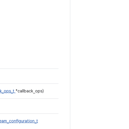
ck_ops_t
*callback_ops)
eam_configuration_t