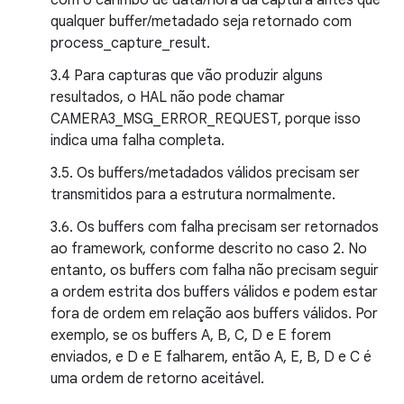
com o carimbo de data/hora da captura antes que
qualquer buffer/metadado seja retornado com
process_capture_result.
3.4 Para capturas que vão produzir alguns
resultados, o HAL não pode chamar
CAMERA3_MSG_ERROR_REQUEST, porque isso
indica uma falha completa.
3.5. Os buffers/metadados válidos precisam ser
transmitidos para a estrutura normalmente.
3.6. Os buffers com falha precisam ser retornados
ao framework, conforme descrito no caso 2. No
entanto, os buffers com falha não precisam seguir
a ordem estrita dos buffers válidos e podem estar
fora de ordem em relação aos buffers válidos. Por
exemplo, se os buffers A, B, C, D e E forem
enviados, e D e E falharem, então A, E, B, D e C é
uma ordem de retorno aceitável.