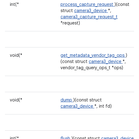
int(*
process_capture_request
)(const
struct
camera3_device
*,
camera3_capture_request_t
*request)
void(*
get_metadata_vendor_tag_ops
)
(const struct
camera3_device
*,
vendor_tag_query_ops_t *ops)
void(*
dump
)(const struct
camera3_device
*, int fd)
int(*
flush
)(const struct
camera3_device