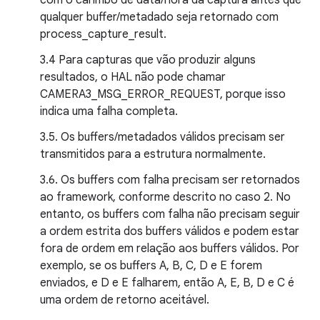
com o carimbo de data/hora da captura antes que
qualquer buffer/metadado seja retornado com
process_capture_result.
3.4 Para capturas que vão produzir alguns
resultados, o HAL não pode chamar
CAMERA3_MSG_ERROR_REQUEST, porque isso
indica uma falha completa.
3.5. Os buffers/metadados válidos precisam ser
transmitidos para a estrutura normalmente.
3.6. Os buffers com falha precisam ser retornados
ao framework, conforme descrito no caso 2. No
entanto, os buffers com falha não precisam seguir
a ordem estrita dos buffers válidos e podem estar
fora de ordem em relação aos buffers válidos. Por
exemplo, se os buffers A, B, C, D e E forem
enviados, e D e E falharem, então A, E, B, D e C é
uma ordem de retorno aceitável.