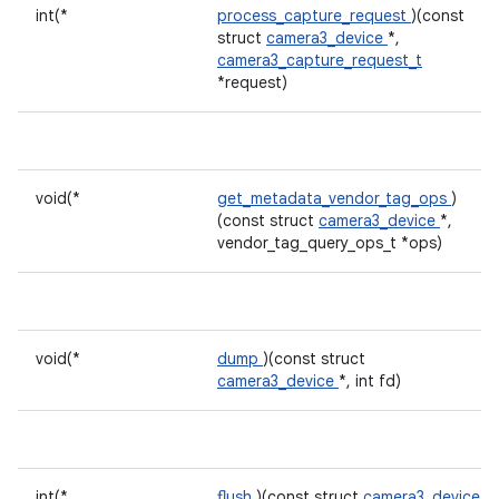
int(*
process_capture_request
)(const
struct
camera3_device
*,
camera3_capture_request_t
*request)
void(*
get_metadata_vendor_tag_ops
)
(const struct
camera3_device
*,
vendor_tag_query_ops_t *ops)
void(*
dump
)(const struct
camera3_device
*, int fd)
int(*
flush
)(const struct
camera3_device