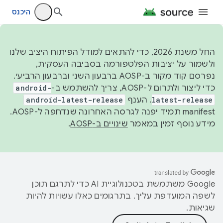
היכנס
החל משנת 2026, כדי להתאים למודל הפיתוח היציב שלנו
ולשמור על יציבות הפלטפורמה בסביבה העסקית,
נפרסם קוד מקור ב-AOSP ברבעון השני וברבעון הרביעי.
כדי ליצור ולתרום ל-AOSP, צריך להשתמש ב-
android-
latest-release
. הענף
android-latest-release
manifest תמיד יפנה לגרסה האחרונה שנדחפה ל-AOSP.
מידע נוסף זמין במאמר
שינויים ב-AOSP
.
‫Google משתמשת בטכנולוגיית AI כדי לתרגם תוכן
לשפה המועדפת עליך. בתרגומים כאלו עשויות להיות
שגיאות.