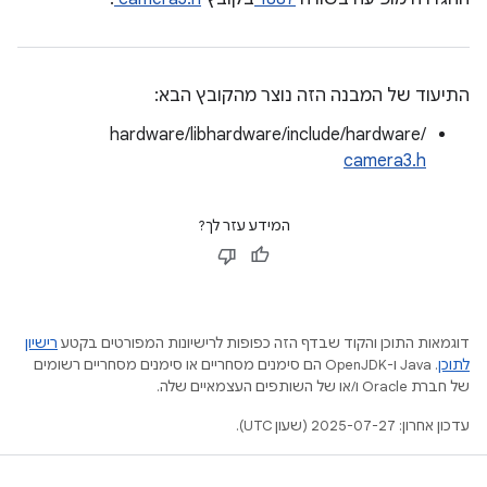
התיעוד של המבנה הזה נוצר מהקובץ הבא:
hardware/libhardware/include/hardware/
camera3.h
המידע עזר לך?
דוגמאות התוכן והקוד שבדף הזה כפופות לרישיונות המפורטים בקטע
רישיון
לתוכן
.‏ Java ו-OpenJDK הם סימנים מסחריים או סימנים מסחריים רשומים
של חברת Oracle ו/או של השותפים העצמאיים שלה.
עדכון אחרון: 2025-07-27 (שעון UTC).