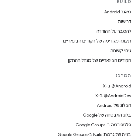
BUILD
מאגר Android
דרישות
להסבר על ההורדה
תצוגה מקדימה של הקודים הבינאריים
גיבוי קושחה
הקודים הבינאריים של מנהל ההתקן
המרכז
‫‎@Android ב-X
‫‎@AndroidDev ב-X
הבלוג של Android
בלוג האבטחה של Google
פלטפורמה ב-Google Groups
בנייה של גרסת Build ב-Google Groups