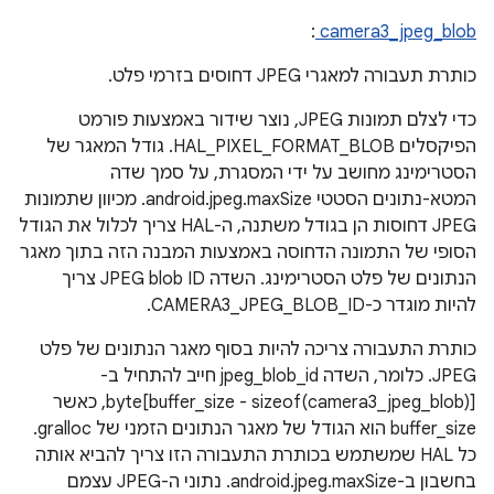
:
camera3_jpeg_blob
כותרת תעבורה למאגרי JPEG דחוסים בזרמי פלט.
כדי לצלם תמונות JPEG, נוצר שידור באמצעות פורמט
הפיקסלים HAL_PIXEL_FORMAT_BLOB. גודל המאגר של
הסטרימינג מחושב על ידי המסגרת, על סמך שדה
המטא-נתונים הסטטי android.jpeg.maxSize. מכיוון שתמונות
JPEG דחוסות הן בגודל משתנה, ה-HAL צריך לכלול את הגודל
הסופי של התמונה הדחוסה באמצעות המבנה הזה בתוך מאגר
הנתונים של פלט הסטרימינג. השדה JPEG blob ID צריך
להיות מוגדר כ-CAMERA3_JPEG_BLOB_ID.
כותרת התעבורה צריכה להיות בסוף מאגר הנתונים של פלט
JPEG. כלומר, השדה jpeg_blob_id חייב להתחיל ב-
byte[buffer_size - sizeof(camera3_jpeg_blob)], כאשר
buffer_size הוא הגודל של מאגר הנתונים הזמני של gralloc.
כל HAL שמשתמש בכותרת התעבורה הזו צריך להביא אותה
בחשבון ב-android.jpeg.maxSize. נתוני ה-JPEG עצמם