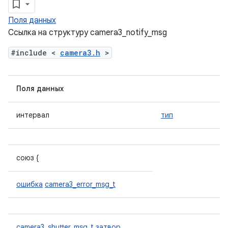
Поля данных
Ссылка на структуру camera3_notify_msg
#include <
camera3.h
>
Поля данных
интервал
тип
союз {
ошибка
camera3_error_msg_t
camera3_shutter_msg_t
затвор