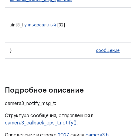
uint8_t
универсальный
[32]
}
сообщение
Подробное описание
camera3_notify_msg_t:
Структура сообщения, отправленная в
camera3_callback_ops_t.notify().
Определение в строке
2027
файла
camera3.h
.