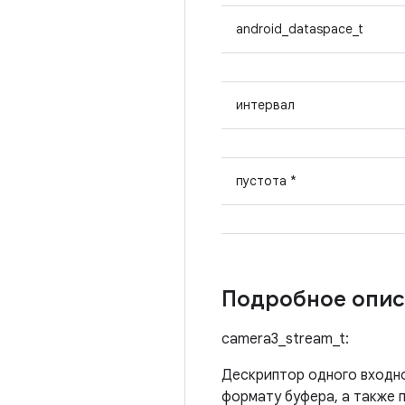
android_dataspace_t
интервал
пустота *
Подробное опис
camera3_stream_t:
Дескриптор одного входно
формату буфера, а также 