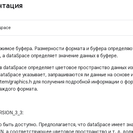
нтация
space
жимое буфера. Размерности формата и буфера определяю
 а dataSpace определяет значение данных в буфере.
 dataSpace определяет цветовое пространство данных из
ataSpace указывает, запрашиваются ли данные на основе и
ystem/graphics.h для получения подробной информации о фор
каждого формата.
SION_3_3:
о быть доступно. Предполагается, что dataSpace имеет зн
а соответствующее цветовое пространство и т. д. долж