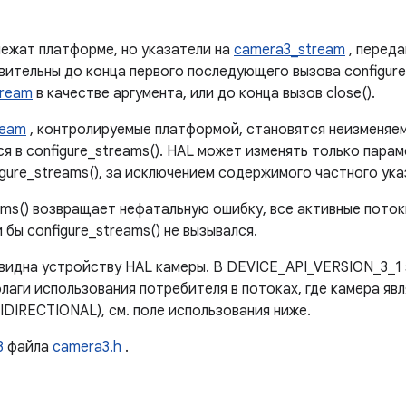
ежат платформе, но указатели на
camera3_stream
, перед
твительны до конца первого последующего вызова configur
tream
в качестве аргумента, или до конца вызов close().
ream
, контролируемые платформой, становятся неизменяем
я в configure_streams(). HAL может изменять только пара
igure_streams(), за исключением содержимого частного ука
eams() возвращает нефатальную ошибку, все активные пото
 бы configure_streams() не вызывался.
 видна устройству HAL камеры. В DEVICE_API_VERSION_3_1 
лаги использования потребителя в потоках, где камера яв
IDIRECTIONAL), см. поле использования ниже.
3
файла
camera3.h
.