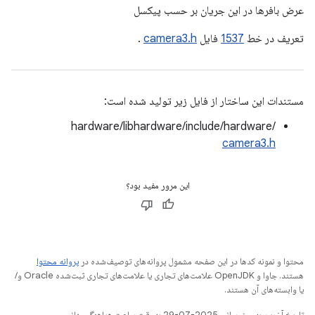
عرض بافرها در این جریان بر حسب پیکسل
تعریف در خط
1537
فایل
camera3.h
.
مستندات این ساختار از فایل زیر تولید شده است:
hardware/libhardware/include/hardware/
camera3.h
این مرور مفید بود؟
محتوا و نمونه کدها در این صفحه مشمول پروانه‌های توصیف‌شده در
پروانه محتوا
هستند. جاوا و OpenJDK علامت‌های تجاری یا علامت‌های تجاری ثبت‌شده Oracle و/
یا وابسته‌های آن هستند.
تاریخ آخرین به‌روزرسانی 2025-07-29 به‌وقت ساعت هماهنگ جهانی.