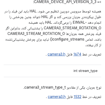
>= CAMERA_DEVICE_API_VERSION_3_3:
همیشه توسط سرویس دوربین تنظیم می شود. HAL باید این فیلد را در
طول پیکربندی جریان بررسی کند و اگر HAL نتواند چنین چرخشی را
انجام دهد -EINVAL را برمی‌گرداند. HAL باید همیشه
CAMERA3_STREAM_ROTATION_0 را پشتیبانی کند، بنابراین اگر
فیلد چرخش همه جریان‌ها CAMERA3_STREAM_ROTATION_0
باشد، تماس configure_streams() نباید برای چرخش پشتیبانی‌نشده
از کار بیفتد.
تعریف در خط
1674
فایل
camera3.h
.
int stream_type
نوع جریان، یکی از مقادیر camera3_stream_type_t.
تعریف در خط
1532
فایل
camera3.h
.