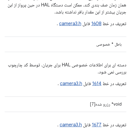
همان زمان صف بندی کند. ممکن است دستگاه HAL در حین پرواز از این
جریان بیشتر از این مقدار بافر نداشته باشد.
تعریف در خط
1608
فایل
camera3.h
.
باطل * خصوصی
دسته ای برای اطلاعات خصوصی HAL برای جریان. توسط کد چارچوب
بررسی نمی شود.
تعریف در خط
1614
فایل
camera3.h
.
void* رزرو شده[7]
تعریف در خط
1677
فایل
camera3.h
.