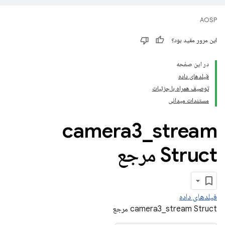
AOSP
این مرور مفید بود؟
در این صفحه
فیلدهای داده
توصیف همراه با جزئیات
مستندات میدانی
camera3
_
stream
Struct مرجع
فیلدهای داده
camera3_stream Struct مرجع