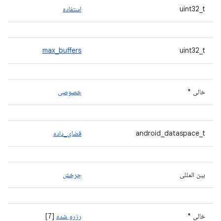
uint32_t
استفاده
max_buffers
uint32_t
خالی *
خصوصی
android_dataspace_t
فضای_داده
بین المللی
چرخش
خالی *
رزرو شده
[7]