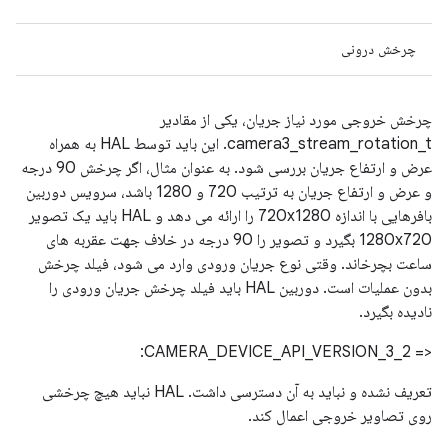
چرخش درونی
چرخش خروجی مورد نیاز جریان، یکی از مقادیر
camera3_stream_rotation_t. این باید توسط HAL به همراه
عرض و ارتفاع جریان بررسی شود. به عنوان مثال، اگر چرخش 90 درجه
و عرض و ارتفاع جریان به ترتیب 720 و 1280 باشد، سرویس دوربین
بافرهایی با اندازه 720x1280 را ارائه می دهد و HAL باید یک تصویر
1280x720 بگیرد و تصویر را 90 درجه در خلاف جهت عقربه های
ساعت بچرخاند. وقتی نوع جریان ورودی وارد می شود، فیلد چرخش
بدون عملیات است. دوربین HAL باید فیلد چرخش جریان ورودی را
نادیده بگیرد.
<= CAMERA_DEVICE_API_VERSION_3_2:
تعریف نشده و نباید به آن دسترسی داشت. HAL نباید هیچ چرخشی
روی تصاویر خروجی اعمال کند.