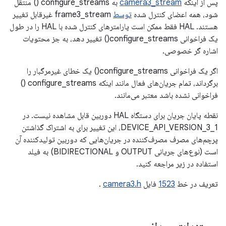
پس از اینکه
camera3_stream
به configure_streams () منتقل
شود، همه اعضای کنترل شده
توسط
frame3_stream غیرقابل تغییر
هستند. HAL فقط ممکن است پارامترهای کنترل شده با HAL را در طول
یک فراخوانی configure_streams() تغییر دهد، به جز محتویات
اشاره گر خصوصی.
اگر یک فراخوانی configure_streams() یک خطای غیرمرگبار را
برگرداند، تمام جریان‌های فعال مانند اینکه configure_streams ()
فراخوانی نشده باشد معتبر می‌مانند.
نقطه پایان جریان برای دستگاه HAL دوربین قابل مشاهده نیست. در
DEVICE_API_VERSION_3_1، این تغییر برای به اشتراک گذاشتن
پرچم‌های مصرف مصرف‌کننده در جریان‌هایی که دوربین تولیدکننده آن
است (نوع‌های جریانی OUTPUT و BIDIRECTIONAL) به فیلد
استفاده در زیر مراجعه کنید.
تعریف در خط
1523
فایل
camera3.h
.