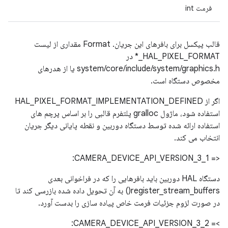
فرمت int
قالب پیکسل برای بافرهای این جریان. Format مقداری از لیست
HAL_PIXEL_FORMAT_* در
system/core/include/system/graphics.h یا از هدرهای
مخصوص دستگاه است.
اگر از HAL_PIXEL_FORMAT_IMPLEMENTATION_DEFINED
استفاده شود، ماژول gralloc پلتفرم قالبی را بر اساس پرچم های
استفاده ارائه شده توسط دستگاه دوربین و نقطه پایانی دیگر جریان
انتخاب می کند.
<= CAMERA_DEVICE_API_VERSION_3_1:
دستگاه HAL دوربین باید بافرهایی را که در فراخوانی بعدی
register_stream_buffers() به آن تحویل داده شده بازرسی کند تا
در صورت لزوم جزئیات فرمت خاص پیاده سازی را بدست آورد.
>= CAMERA_DEVICE_API_VERSION_3_2: