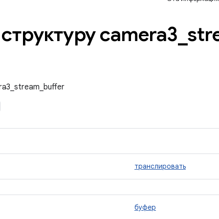
 структуру camera3
_
str
ra3_stream_buffer
транслировать
буфер