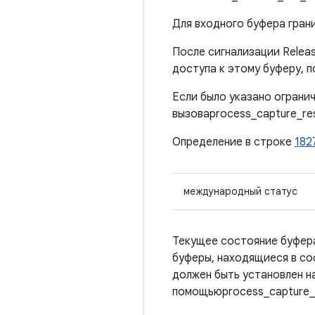
Для входного буфера грани
После сигнализации Relea
доступа к этому буферу, 
Если было указано огранич
вызоваprocess_capture_res
Определение в строке
182
международный статус
Текущее состояние буфера,
буферы, находящиеся в сос
должен быть установлен 
помощьюprocess_capture_re