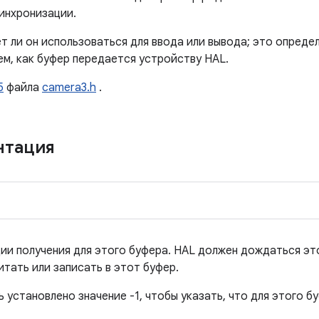
синхронизации.
т ли он использоваться для ввода или вывода; это опреде
ем, как буфер передается устройству HAL.
5
файла
camera3.h
.
нтация
ии получения для этого буфера. HAL должен дождаться это
тать или записать в этот буфер.
 установлено значение -1, чтобы указать, что для этого б