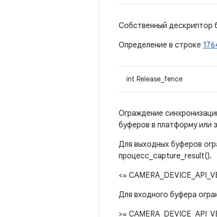
Собственный дескриптор 
Определение в строке
176
int Release_fence
Ограждение синхронизации
буферов в платформу или з
Для выходных буферов огр
процесс_capture_result().
<= CAMERA_DEVICE_API_VE
Для входного буфера огра
>= CAMERA_DEVICE_API_V