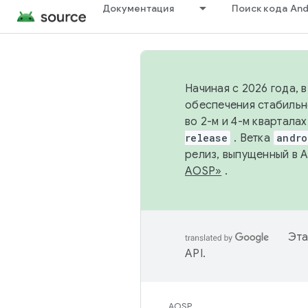
Документация
Поиск кода And
Начиная с 2026 года, 
обеспечения стабильн
во 2-м и 4-м квартала
release
. Ветка
andro
релиз, выпущенный в 
AOSP»
.
Эта
API
.
AOSP