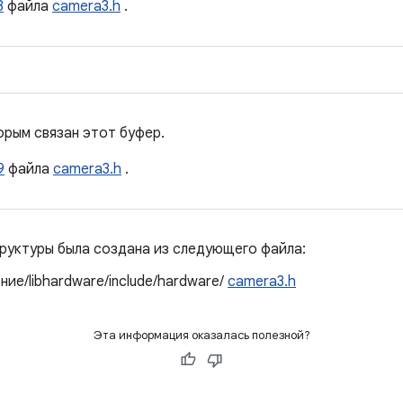
3
файла
camera3.h
.
орым связан этот буфер.
9
файла
camera3.h
.
руктуры была создана из следующего файла:
ие/libhardware/include/hardware/
camera3.h
Эта информация оказалась полезной?