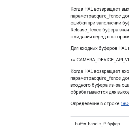
Когда HAL возвращает вых
параметрacquire_fence дол
ошибки при заполнении буф
Release_fence буфера зна
ожидания перед повторны
Для входных буферов HAL н
>= CAMERA_DEVICE_API_V
Когда HAL возвращает вхо
параметрacquire_fence дол
входного буфера из-за ош
обрабатываются для выхо
Определение в строке
180
buffer_handle_t* буфер