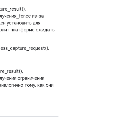
e_result(),
лучения_fence из-за
жен установить для
зволит платформе ожидать
ess_capture_request().
_result(),
олучения ограничения
налогично тому, как они