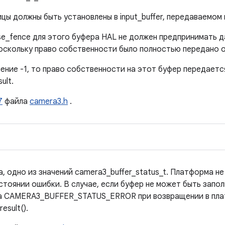
цы должны быть установлены в input_buffer, передаваемом в
se_fence для этого буфера HAL не должен предпринимать 
поскольку право собственности было полностью передано о
ение -1, то право собственности на этот буфер передаетс
ult.
7
файла
camera3.h
.
 одно из значений camera3_buffer_status_t. Платформа не
тоянии ошибки. В случае, если буфер не может быть запол
на CAMERA3_BUFFER_STATUS_ERROR при возвращении в пла
sult().