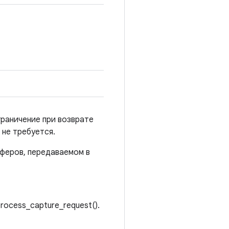
граничение при возврате
 не требуется.
уферов, передаваемом в
ocess_capture_request().