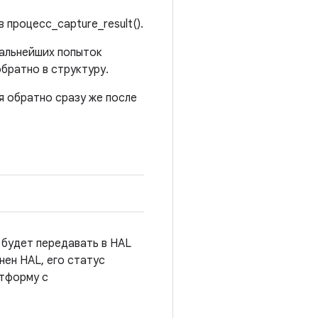
 процесс_capture_result().
дальнейших попыток
братно в структуру.
я обратно сразу же после
 будет передавать в HAL
нен HAL, его статус
тформу с