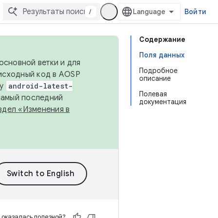
/
Войти
Содержание
Поля данных
основной ветки и для
Подробное
исходный код в AOSP
описание
ку
android-latest-
Полевая
 самый последний
документация
здел «Изменения в
 оказалась полезной?