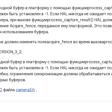
одной буфер в платформу с помощью функцииprocess_captur
жен быть установлен в -1. Если HAL никогда не ожидает по
ера, при вызове функцииprocess_capture_result() HAL дол
чение Acquire_fence, переданное ему платформой. Это по
м использованием буфера.
е должен изменять полеacquire_fence во время вызоваproc
ERSION_3_2:
дной буфер в платформу с помощью функцииprocess_capture
жен быть установлен в -1. Если HAL никогда не ожидает п
ибки, ограничения синхронизации должны обрабатываться а
дных буферов.
0
файла
camera3.h
.