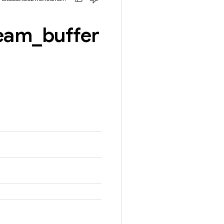
eam
_
buffer