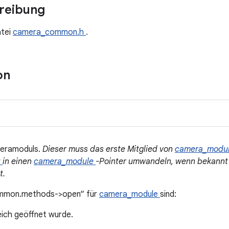
hreibung
atei
camera_common.h
.
on
eramoduls.
Dieser muss das erste Mitglied von
camera_modu
t
in einen
camera_module
-Pointer umwandeln, wenn bekannt 
t.
ommon.methods->open“ für
camera_module
sind:
eich geöffnet wurde.