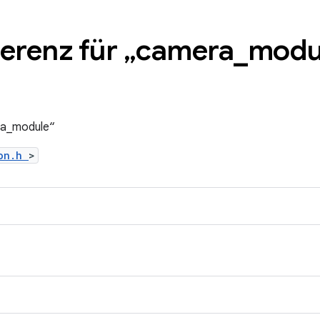
ferenz für „camera
_
modu
ra_module“
mon.h
>