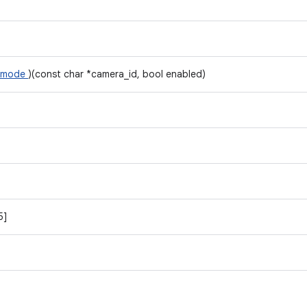
h_mode
)(const char *camera_id, bool enabled)
5]