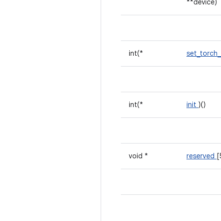
**device)
int(*
set_torc
int(*
init
)()
void *
reserved
[