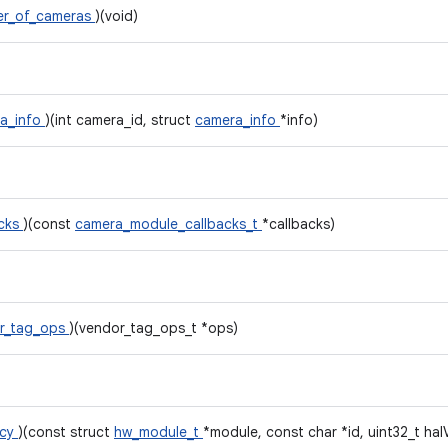
er_of_cameras
)(void)
a_info
)(int camera_id, struct
camera_info
*info)
acks
)(const
camera_module_callbacks_t
*callbacks)
r_tag_ops
)(vendor_tag_ops_t *ops)
acy
)(const struct
hw_module_t
*module, const char *id, uint32_t hal