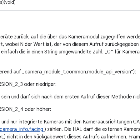
s)(void)
geräte zurück, auf die über das Kameramodul zugegriffen werd
rt, wobei N der Wert ist, der von diesem Aufruf zurückgegebe
 einfach die in einen String umgewandelte Zahl. „0“ für Kamer
ierend auf „camera_module_t.common.module_api_version“):
ON_2_3 oder niedriger:
 sein und darf sich nach dem ersten Aufruf dieser Methode nic
ION_2_4 oder höher:
in und nur integrierte Kameras mit den Kameraausrichtunge
camera_info.facing
) zählen. Die HAL darf die externen Kamer
nicht in den Rückgabewert dieses Aufrufs aufnehmen. Fra