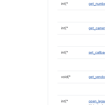
int(*
get_numb
int(*
get_camer
int(*
set_callb
void(*
get_vendo
int(*
open_leg