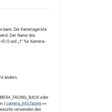
en kann. Die Kamerageräte
n wird. Der Name des
a-ID 0 und „1“ für Kamera-
ht ändern.
n CAMERA_FACING_BACK oder
as (
camera_info.facing
==
meworks verwenden den