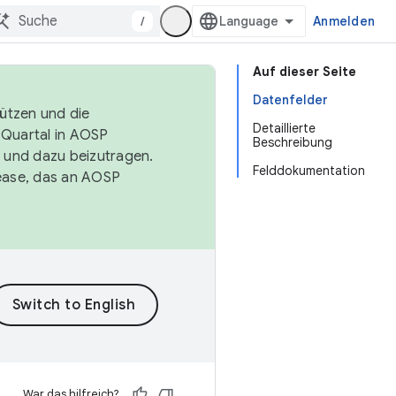
/
Anmelden
Auf dieser Seite
Datenfelder
tützen und die
Detaillierte
. Quartal in AOSP
Beschreibung
 und dazu beizutragen.
Felddokumentation
ease, das an AOSP
War das hilfreich?