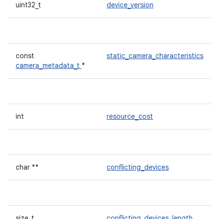
uint32_t
device_version
const
static_camera_characteristics
camera_metadata_t
*
int
resource_cost
char **
conflicting_devices
size_t
conflicting_devices_length