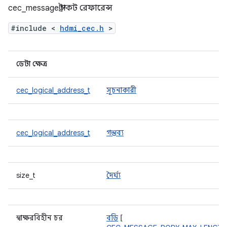
cec_message স্ট্রাকট রেফারেন্স
#include <
hdmi_cec.h
>
ডেটা ক্ষেত্র
cec_logical_address_t
সূচনাকারী
cec_logical_address_t
গন্তব্য
size_t
দৈর্ঘ্য
স্বাক্ষরবিহীন চর
বডি
[