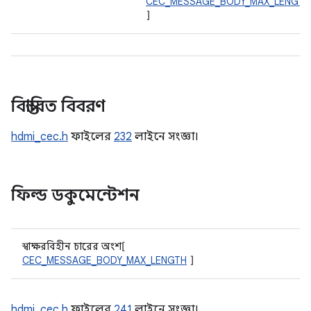
CEC_MESSAGE_BODY_MAX_LENGTH
]
বিস্তারিত বিবরণ
hdmi_cec.h
ফাইলের
232
লাইনে সংজ্ঞা।
ফিল্ড ডকুমেন্টেশন
স্বাক্ষরবিহীন চারের অংশ[
CEC_MESSAGE_BODY_MAX_LENGTH
]
hdmi_cec.h
ফাইলের
241
লাইনে সংজ্ঞা।