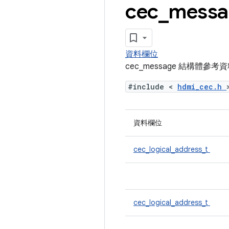
cec
_
mes
資料欄位
cec_message 結構體參考
#include <
hdmi_cec.h
資料欄位
cec_logical_address_t
cec_logical_address_t