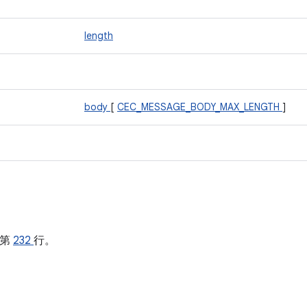
length
body
[
CEC_MESSAGE_BODY_MAX_LENGTH
]
的第
232
行。