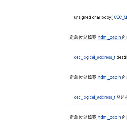
unsigned char body[
CEC_M
定義位於檔案
hdmi_cec.h
cec_logical_address_t
desti
定義位於檔案
hdmi_cec.h
cec_logical_address_t
發起
定義位於檔案
hdmi_cec.h