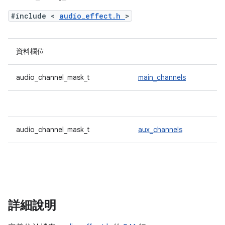
#include <
audio_effect.h
>
資料欄位
audio_channel_mask_t
main_channels
audio_channel_mask_t
aux_channels
詳細說明