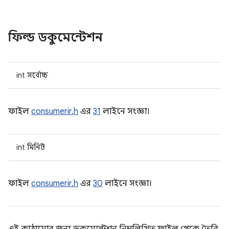
ফিল্ড ডকুমেন্টেশন
int সর্বোচ্চ
ফাইল
consumerir.h
এর
31
লাইনে সংজ্ঞা।
int মিনিট
ফাইল
consumerir.h
এর
30
লাইনে সংজ্ঞা।