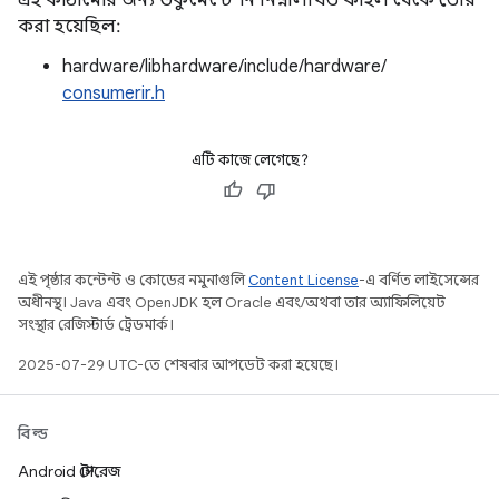
এই কাঠামোর জন্য ডকুমেন্টেশন নিম্নলিখিত ফাইল থেকে তৈরি
করা হয়েছিল:
hardware/libhardware/include/hardware/
consumerir.h
এটি কাজে লেগেছে?
এই পৃষ্ঠার কন্টেন্ট ও কোডের নমুনাগুলি
Content License
-এ বর্ণিত লাইসেন্সের
অধীনস্থ। Java এবং OpenJDK হল Oracle এবং/অথবা তার অ্যাফিলিয়েট
সংস্থার রেজিস্টার্ড ট্রেডমার্ক।
2025-07-29 UTC-তে শেষবার আপডেট করা হয়েছে।
বিল্ড
Android স্টোরেজ