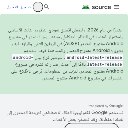
تسجيل الدخول
اعتبارًا من عام 2026، ولضمان اتّساق نموذج التطوير الثابت الأساسي
واستقرار المنصة في النظام المتكامل، سننشر رمز المصدر في مشروع
Android مفتوح المصدر (AOSP) في الربعَين الثاني والرابع. لبناء
مشروع Android مفتوح المصدر والمساهمة فيه، استخدِم
android-latest-release
. سيشير فرع بيان
android-
latest-release
دائمًا إلى أحدث إصدار تم نشره في مشروع
Android مفتوح المصدر. لمزيد من المعلومات، يُرجى الاطّلاع على
التغييرات في مشروع Android مفتوح المصدر
.
تستخدم Google تكنولوجيا الذكاء الاصطناعي لترجمة المحتوى إلى
لغتك المفضّلة، وقد تتضمّن بعض الأخطاء.