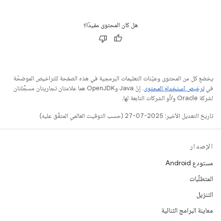
هل كان المحتوى مفيدًا؟
يخضع كل من المحتوى وعيّنات التعليمات البرمجية في هذه الصفحة للتراخيص الموضحّة
في
ترخيص استخدام المحتوى
. إنّ Java وOpenJDK هما علامتان تجاريتان مسجَّلتان
لشركة Oracle و/أو الشركات التابعة لها.
تاريخ التعديل الأخير: 2025-07-27 (حسب التوقيت العالمي المتفَّق عليه)
الإصدار
مستودع Android
المتطلّبات
التنزيل
معاينة البرامج الثنائية