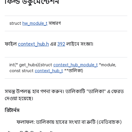
ফিল্ড ডকুমেন্টেশন
struct
hw_module_t
সাধারণ
ফাইল
context_hub.h
এর
392
লাইনে সংজ্ঞা।
int(* get_hubs)(struct
context_hub_module_t
*module,
const struct
context_hub_t
**তালিকা)
সমস্ত উপলব্ধ হাব গণনা করুন। তালিকাটি "তালিকা" এ ফেরত
দেওয়া হয়েছে।
রিটার্নস
ফলাফল: তালিকায় হাবের সংখ্যা বা ত্রুটি (নেতিবাচক)