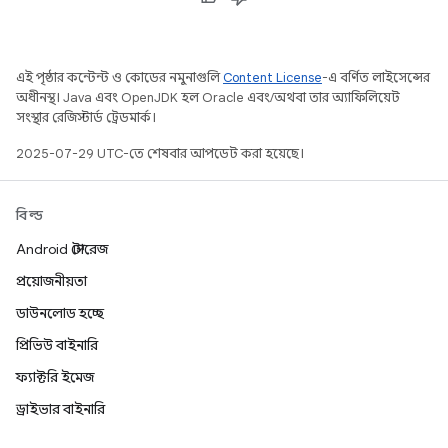
এই পৃষ্ঠার কন্টেন্ট ও কোডের নমুনাগুলি
Content License
-এ বর্ণিত লাইসেন্সের
অধীনস্থ। Java এবং OpenJDK হল Oracle এবং/অথবা তার অ্যাফিলিয়েট
সংস্থার রেজিস্টার্ড ট্রেডমার্ক।
2025-07-29 UTC-তে শেষবার আপডেট করা হয়েছে।
বিল্ড
Android স্টোরেজ
প্রয়োজনীয়তা
ডাউনলোড হচ্ছে
প্রিভিউ বাইনারি
ফ্যাক্টরি ইমেজ
ড্রাইভার বাইনারি