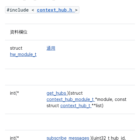
#include <
context_hub.h
>
資料欄位
struct
通用
hw_module_t
int(*
get_hubs
)(struct
context_hub_module_t
*module, const
struct
context_hub_t
**list)
int(*
subscribe_messages
)(uint32_t hub_id,