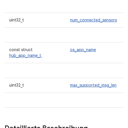
uint32_t
num_connected_sensors
const struct
os_app_name
hub_app_name_t
uint32_t
max_supported_msg_len