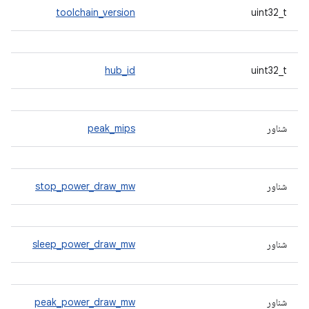
toolchain_version
uint32_t
hub_id
uint32_t
شناور
peak_mips
شناور
stop_power_draw_mw
شناور
sleep_power_draw_mw
شناور
peak_power_draw_mw