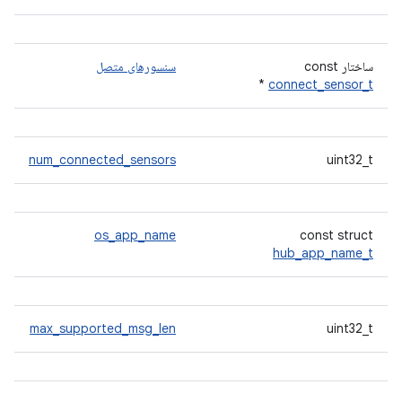
ساختار const
سنسورهای متصل
*
connect_sensor_t
num_connected_sensors
uint32_t
os_app_name
const struct
hub_app_name_t
max_supported_msg_len
uint32_t