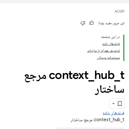
AOSP
این مرور مفید بود؟
در این صفحه
فیلدهای داده
توصیف همراه با جزئیات
مستندات میدانی
_
hub
_
context
t مرجع
ساختار
فیلدهای داده
context_hub_t مرجع ساختار