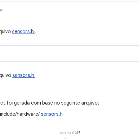
or
quivo
sensors.h
.
quivo
sensors.h
.
t foi gerada com base no seguinte arquivo:
/include/hardware/
sensors.h
Isso foi útil?