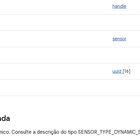
handle
sensor
uuid
[16]
ada
âmico. Consulte a descrição do tipo SENSOR_TYPE_DYNAMIC