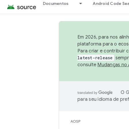
Documentos
Android Code Se
Em 2026, para nos alin
plataforma para o ecos
Para criar e contribuir
latest-release
sempre
consulte
Mudanças no
O G
para seu idioma de pre
AOSP