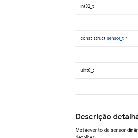
int32_t
const struct
sensor_t
*
uint8_t
Descrição detalh
Metaevento de sensor din
detalhes.