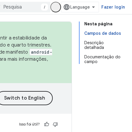
/
Fazer login
Nesta página
Campos de dados
tir a estabilidade da
Descrição
o e quarto trimestres.
detalhada
 de manifesto
android-
Documentação do
ara mais informações,
campo
Isso foi útil?