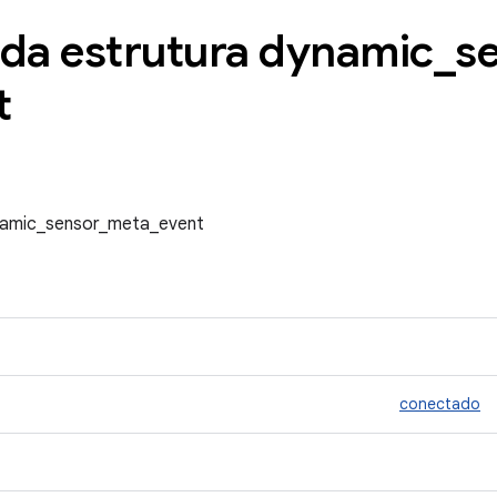
 da estrutura dynamic
_
s
t
ynamic_sensor_meta_event
conectado