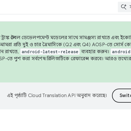
াঙ্ক স্টেবল ডেভেলপমেন্ট মডেলের সাথে সামঞ্জস্য রাখতে এবং ইকোসিস্ট
ে, আমরা প্রতি দুই ও চার ত্রৈমাসিকে (Q2 এবং Q4) AOSP-তে সোর্স
ান রাখতে,
android-latest-release
ব্যবহার করুন।
android
বদা AOSP-তে পুশ করা সর্বশেষ রিলিজটিকে রেফারেন্স করবে। আরও তথ্যের
এই পৃষ্ঠাটি
Cloud Translation API
অনুবাদ করেছে।