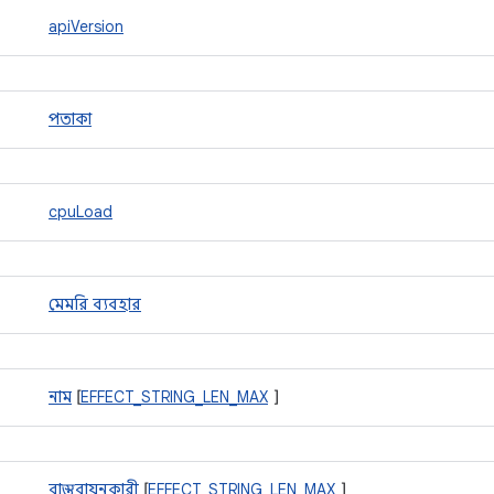
apiVersion
পতাকা
cpuLoad
মেমরি ব্যবহার
নাম
[
EFFECT_STRING_LEN_MAX
]
বাস্তবায়নকারী
[
EFFECT_STRING_LEN_MAX
]