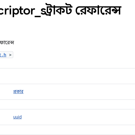
criptor
_
s স্ট্রাকট রেফারেন্স
েফারেন্স
t.h
>
প্রকার
uuid