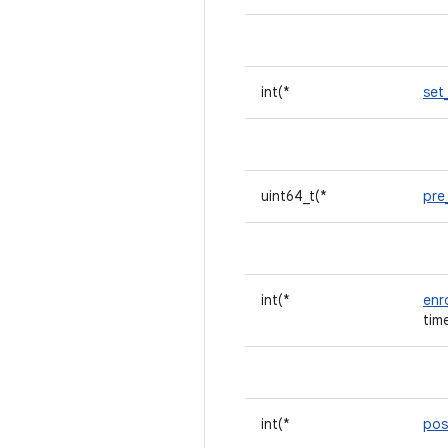
int(*
set
uint64_t(*
pre
int(*
enr
tim
int(*
pos