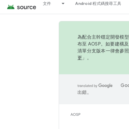
文件
Android 程式碼搜尋工具
為配合主幹穩定開發模型，
布至 AOSP。如要建構及
清單分支版本一律會參照推
更
」。
Go
出錯。
AOSP