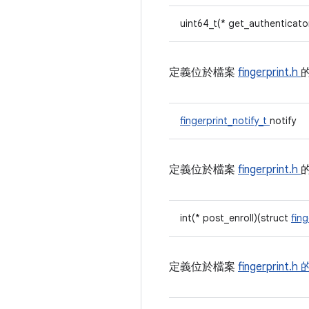
uint64_t(* get_authenticato
定義位於檔案
fingerprint.h
fingerprint_notify_t
notify
定義位於檔案
fingerprint.h
int(* post_enroll)(struct
fin
定義位於檔案
fingerprint.h