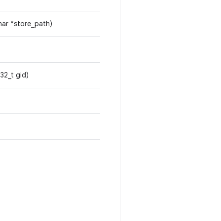
char *store_path)
t32_t gid)