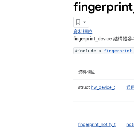
fingerprint
資料欄位
fingerprint_device 結構
#include <
fingerprin
資料欄位
struct
hw_device_t
通
fingerprint_notify_t
not