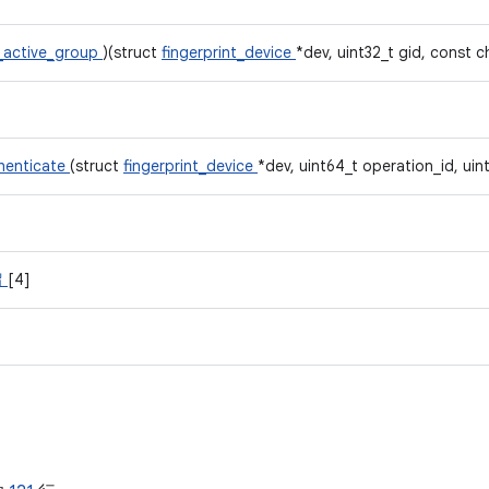
_active_group
)(struct
fingerprint_device
*dev, uint32_t gid, const 
henticate
(struct
fingerprint_device
*dev, uint64_t operation_id, uin
留
[4]