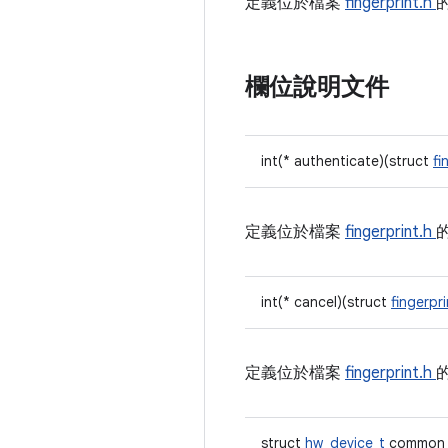
定義位於檔案
fingerprint.h
欄位說明文件
int(* authenticate)(struct
fi
定義位於檔案
fingerprint.h
int(* cancel)(struct
fingerpr
定義位於檔案
fingerprint.h
struct
hw_device_t
common