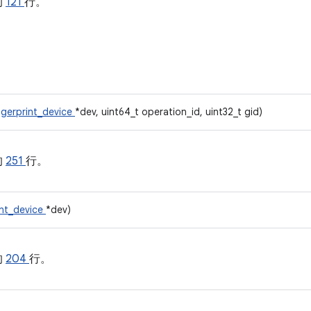
的
121
行。
ngerprint_device
*dev, uint64_t operation_id, uint32_t gid)
的
251
行。
int_device
*dev)
的
204
行。