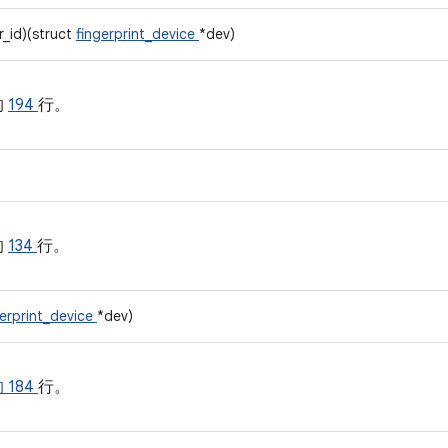
r_id)(struct
fingerprint_device
*dev)
的
194
行。
的
134
行。
gerprint_device
*dev)
 的
184
行。