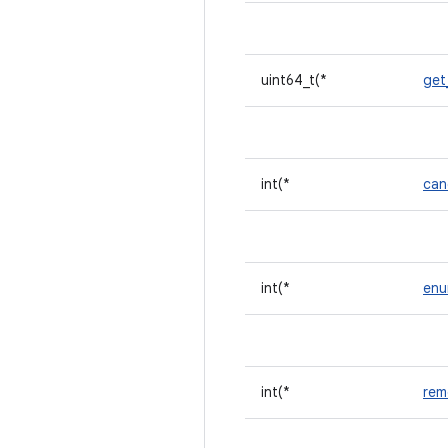
uint64_t(*
get
int(*
can
int(*
enu
int(*
re