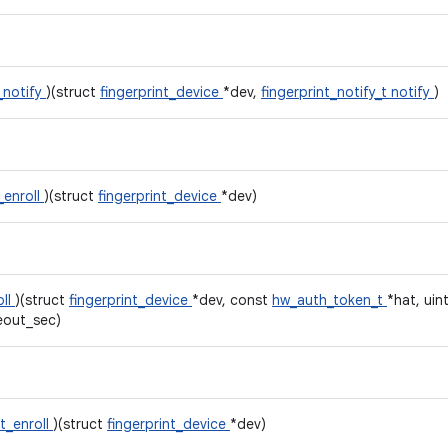
_notify
)(struct
fingerprint_device
*dev,
fingerprint_notify_t
notify
)
_enroll
)(struct
fingerprint_device
*dev)
oll
)(struct
fingerprint_device
*dev, const
hw_auth_token_t
*hat, uin
eout_sec)
t_enroll
)(struct
fingerprint_device
*dev)