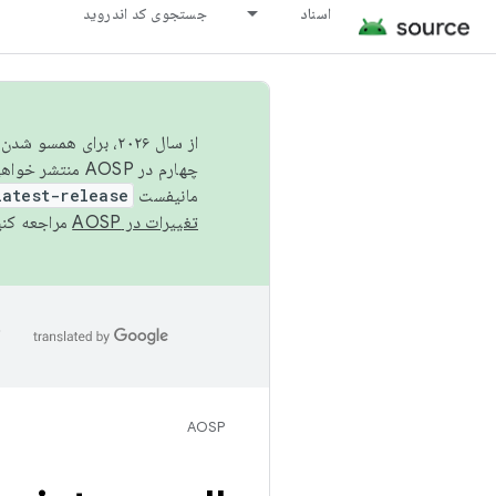
اسناد
جستجوی کد اندروید
از سال ۲۰۲۶، برای ه
چهارم در AOSP منتشر خواهیم کرد. برای ساخت و مشارکت در AOSP،
مانیفست
latest-release
تغییرات در AOSP
مراجعه کنی
ا
AOSP