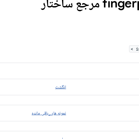
finger
>
انگشت
نمونه های_باقی مانده