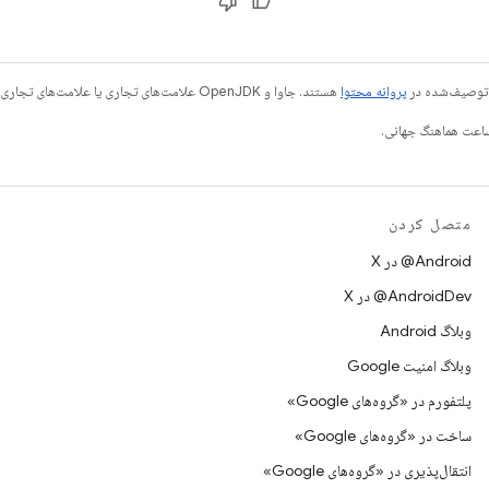
ی توصیف‌شده در
پروانه محتوا
هستند. جاوا و OpenJDK علامت‌های تجاری یا علامت‌های تجاری ثبت‌شده Oracle و/یا وابسته‌های آن هستند.
متصل کردن
‫‎@Android در X
‫‎@AndroidDev در X
وبلاگ Android
وبلاگ امنیت Google
پلتفورم در «گروه‌های Google»
ساخت در «گروه‌های Google»
انتقال‌پذیری در «گروه‌های Google»