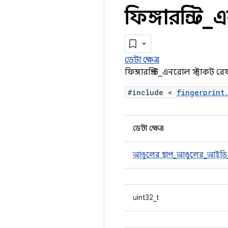
ফিঙ্গারপ্রিন্ট
_
এ
ডেটা ক্ষেত্র
ফিঙ্গারপ্রিন্ট_এনরোল স্ট্রাকট রে
#include <
fingerprint
ডেটা ক্ষেত্র
আঙুলের ছাপ_আঙুলের_আইডি
uint32_t