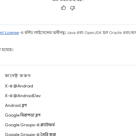
nt License
-এ বর্ণিত লাইসেন্সের অধীনস্থ। Java এবং OpenJDK হল Oracle এবং/অথবা 
 হয়েছে।
কানেক্ট করুন
X-এ @Android
X-এ @AndroidDev
Android ব্লগ
Google নিরাপত্তা ব্লগ
Google Groups-এ প্ল্যাটফর্ম
Google Groups-এ তৈরি করা