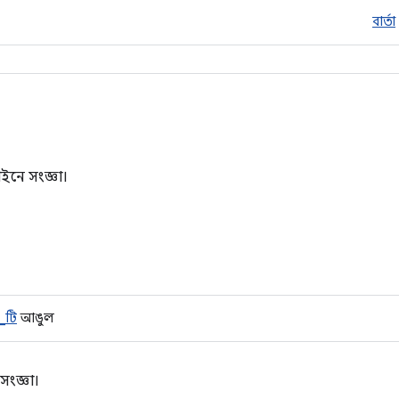
বার্তা
াইনে সংজ্ঞা।
_টি
আঙুল
ংজ্ঞা।