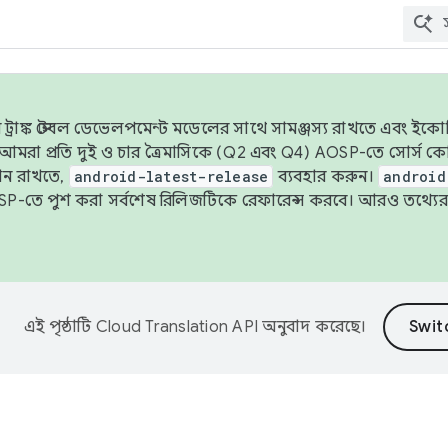
াঙ্ক স্টেবল ডেভেলপমেন্ট মডেলের সাথে সামঞ্জস্য রাখতে এবং ইকোসিস্ট
ে, আমরা প্রতি দুই ও চার ত্রৈমাসিকে (Q2 এবং Q4) AOSP-তে সোর্স
ান রাখতে,
android-latest-release
ব্যবহার করুন।
android
বদা AOSP-তে পুশ করা সর্বশেষ রিলিজটিকে রেফারেন্স করবে। আরও তথ্যের
এই পৃষ্ঠাটি
Cloud Translation API
অনুবাদ করেছে।