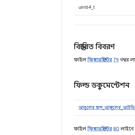
uint64_t
বিস্তারিত বিবরণ
ফাইল
ফিঙ্গারপ্রিন্টের
79
নম্বর ল
ফিল্ড ডকুমেন্টেশন
আঙুলের ছাপ_আঙ্গুলের_আইডি
ফাইল
ফিঙ্গারপ্রিন্টের
80
লাইনে স