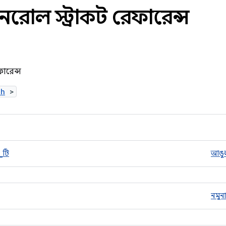
নরোল স্ট্রাকট রেফারেন্স
ফারেন্স
.h
>
_টি
আঙু
নমুন