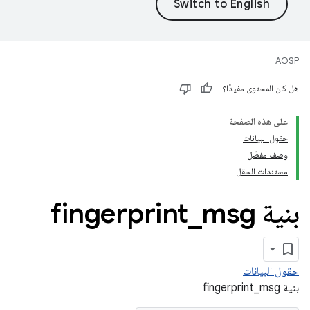
AOSP
هل كان المحتوى مفيدًا؟
على هذه الصفحة
حقول البيانات
وصف مفصّل
مستندات الحقل
بنية fingerprint
msg
_
حقول البيانات
بنية fingerprint_msg