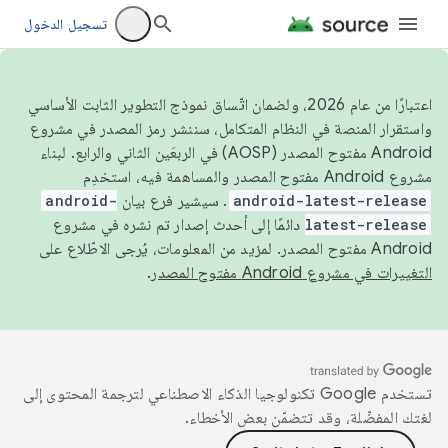
تسجيل الدخول
اعتبارًا من عام 2026، ولضمان اتّساق نموذج التطوير الثابت الأساسي
واستقرار المنصة في النظام المتكامل، سننشر رمز المصدر في مشروع
Android مفتوح المصدر (AOSP) في الربعَين الثاني والرابع. لبناء
مشروع Android مفتوح المصدر والمساهمة فيه، استخدِم
android-latest-release
. سيشير فرع بيان
android-
latest-release
دائمًا إلى أحدث إصدار تم نشره في مشروع
Android مفتوح المصدر. لمزيد من المعلومات، يُرجى الاطّلاع على
التغييرات في مشروع Android مفتوح المصدر
.
تستخدم Google تكنولوجيا الذكاء الاصطناعي لترجمة المحتوى إلى
لغتك المفضّلة، وقد تتضمّن بعض الأخطاء.