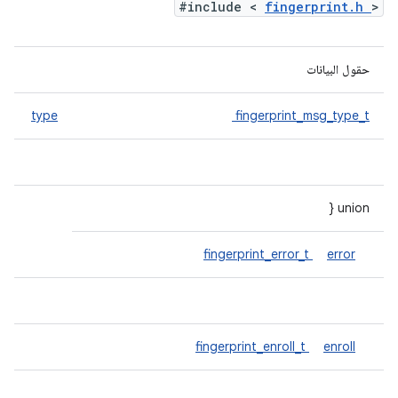
#include <
fingerprint.h
>
حقول البيانات
type
fingerprint_msg_type_t
union {
fingerprint_error_t
error
fingerprint_enroll_t
enroll