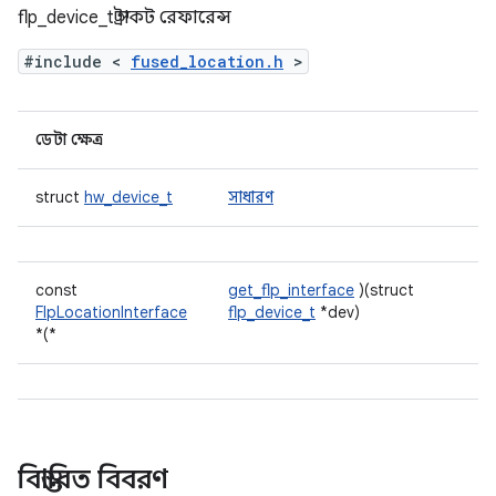
flp_device_t স্ট্রাকট রেফারেন্স
#include <
fused_location.h
>
ডেটা ক্ষেত্র
struct
hw_device_t
সাধারণ
const
get_flp_interface
)(struct
FlpLocationInterface
flp_device_t
*dev)
*(*
বিস্তারিত বিবরণ