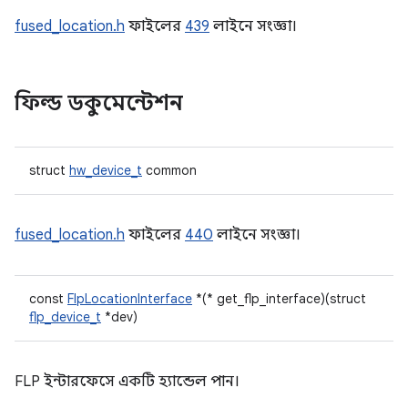
fused_location.h
ফাইলের
439
লাইনে সংজ্ঞা।
ফিল্ড ডকুমেন্টেশন
struct
hw_device_t
common
fused_location.h
ফাইলের
440
লাইনে সংজ্ঞা।
const
FlpLocationInterface
*(* get_flp_interface)(struct
flp_device_t
*dev)
FLP ইন্টারফেসে একটি হ্যান্ডেল পান।