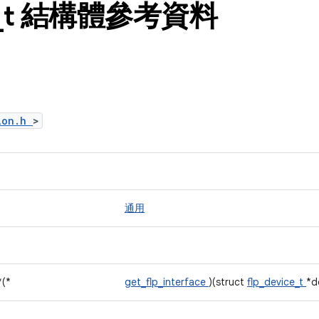
_
t 結構體參考資料
tion.h
>
通用
*(*
get_flp_interface
)(struct
flp_device_t
*d