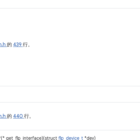
n.h
的
439
行。
n.h
的
440
行。
*(* get_flp_interface)(struct
flp_device_t
*dev)