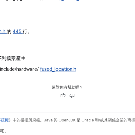
n.h
的
445
行。
下列檔案產生：
/include/hardware/
fused_location.h
這對你有幫助嗎？
容授權
》中的授權所規範。Java 與 OpenJDK 是 Oracle 和/或其關係企業的
間)。