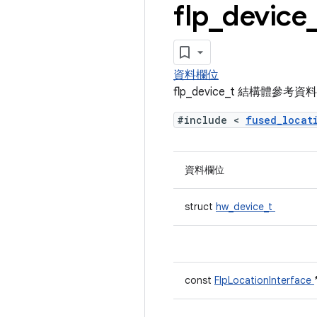
flp
_
device
資料欄位
flp_device_t 結構體參考資料
#include <
fused_loca
資料欄位
struct
hw_device_t
const
FlpLocationInterface