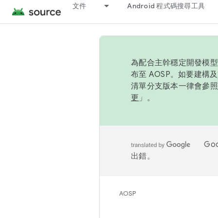
文件
Android 程式碼搜尋工具
為配合主幹穩定開發模型，
布至 AOSP。如要建構及
清單分支版本一律會參照推
更
」。
Go
出錯。
AOSP