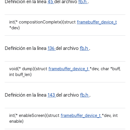
Definición en la línea
45
del archivo
fb.h
.
int(* compositionComplete)(struct
framebuffer_device_t
*dev)
Definición en la línea
136
del archivo
fb.h
.
void(* dump)(struct
framebuffer_device_t
*dev, char *buff,
int buff_len)
Definición en la línea
143
del archivo
fb.h
.
int(* enableScreen)(struct
framebuffer_device_t
*dev, int
enable)