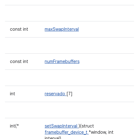
const int
maxSwapInterval
const int
numFramebuffers
int
reservado
[7]
int(*
setSwapInterval
)(struct
framebuffer_device_t
*window, int
interval)