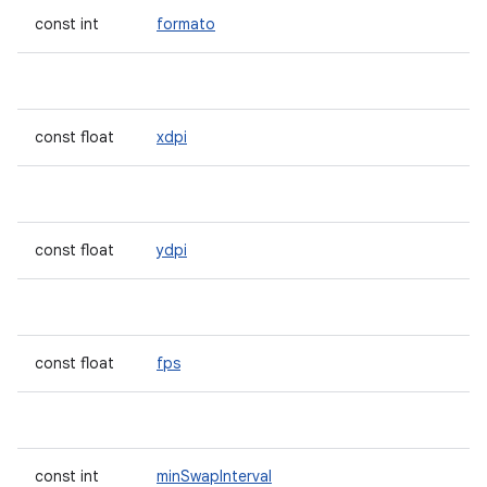
const int
formato
const float
xdpi
const float
ydpi
const float
fps
const int
minSwapInterval