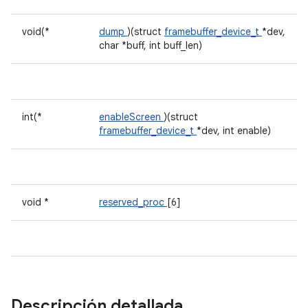
void(*
dump
)(struct
framebuffer_device_t
*dev,
char *buff, int buff_len)
int(*
enableScreen
)(struct
framebuffer_device_t
*dev, int enable)
void *
reserved_proc
[6]
Descripción detallada