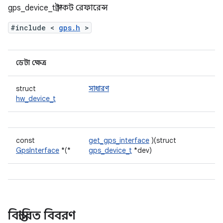
gps_device_t স্ট্রাকট রেফারেন্স
#include <
gps.h
>
ডেটা ক্ষেত্র
struct
সাধারণ
hw_device_t
const
get_gps_interface
)(struct
GpsInterface
*(*
gps_device_t
*dev)
বিস্তারিত বিবরণ