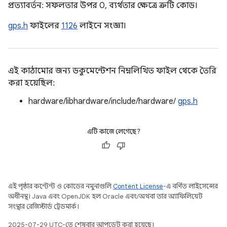
প্রত্যাবর্তন: সফলতার উপর 0, ব্যর্থতার ক্ষেত্রে ত্রুটি কোড।
gps.h
ফাইলের
1126
লাইনে সংজ্ঞা।
এই কাঠামোর জন্য ডকুমেন্টেশন নিম্নলিখিত ফাইল থেকে তৈরি
করা হয়েছিল:
hardware/libhardware/include/hardware/
gps.h
এটি কাজে লেগেছে?
এই পৃষ্ঠার কন্টেন্ট ও কোডের নমুনাগুলি
Content License
-এ বর্ণিত লাইসেন্সের
অধীনস্থ। Java এবং OpenJDK হল Oracle এবং/অথবা তার অ্যাফিলিয়েট
সংস্থার রেজিস্টার্ড ট্রেডমার্ক।
2025-07-29 UTC-তে শেষবার আপডেট করা হয়েছে।