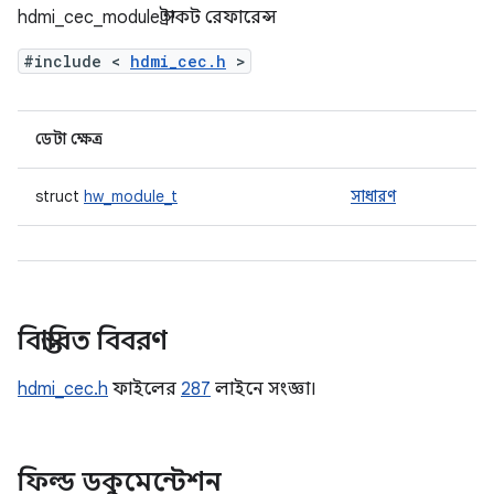
hdmi_cec_module স্ট্রাকট রেফারেন্স
#include <
hdmi_cec.h
>
ডেটা ক্ষেত্র
struct
hw_module_t
সাধারণ
বিস্তারিত বিবরণ
hdmi_cec.h
ফাইলের
287
লাইনে সংজ্ঞা।
ফিল্ড ডকুমেন্টেশন