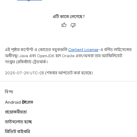
এটি কাজে লেগেছে?
এই পৃষ্ঠার কন্টেন্ট ও কোডের নমুনাগুলি
Content License
-এ বর্ণিত লাইসেন্সের
অধীনস্থ। Java এবং OpenJDK হল Oracle এবং/অথবা তার অ্যাফিলিয়েট
সংস্থার রেজিস্টার্ড ট্রেডমার্ক।
2025-07-29 UTC-তে শেষবার আপডেট করা হয়েছে।
বিল্ড
Android স্টোরেজ
প্রয়োজনীয়তা
ডাউনলোড হচ্ছে
প্রিভিউ বাইনারি