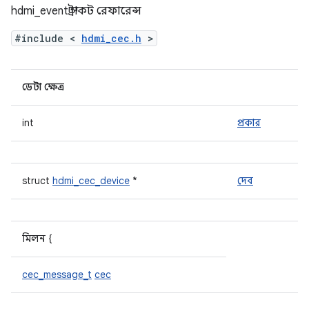
hdmi_event স্ট্রাকট রেফারেন্স
#include <
hdmi_cec.h
>
ডেটা ক্ষেত্র
int
প্রকার
struct
hdmi_cec_device
*
দেব
মিলন {
cec_message_t
cec