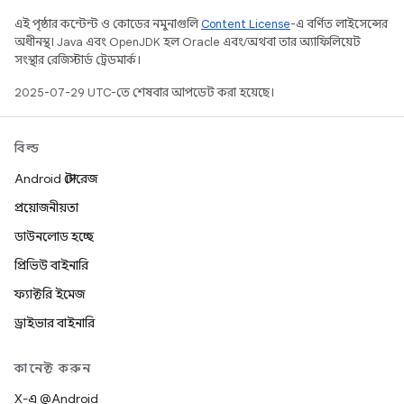
এই পৃষ্ঠার কন্টেন্ট ও কোডের নমুনাগুলি
Content License
-এ বর্ণিত লাইসেন্সের
অধীনস্থ। Java এবং OpenJDK হল Oracle এবং/অথবা তার অ্যাফিলিয়েট
সংস্থার রেজিস্টার্ড ট্রেডমার্ক।
2025-07-29 UTC-তে শেষবার আপডেট করা হয়েছে।
বিল্ড
Android স্টোরেজ
প্রয়োজনীয়তা
ডাউনলোড হচ্ছে
প্রিভিউ বাইনারি
ফ্যাক্টরি ইমেজ
ড্রাইভার বাইনারি
কানেক্ট করুন
X-এ @Android