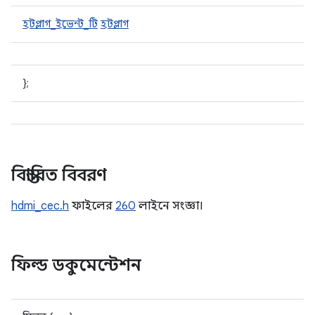
হটপ্লাগ_ইভেন্ট_টি
হটপ্লাগ
};
বিস্তারিত বিবরণ
hdmi_cec.h
ফাইলের
260
লাইনে সংজ্ঞা।
ফিল্ড ডকুমেন্টেশন