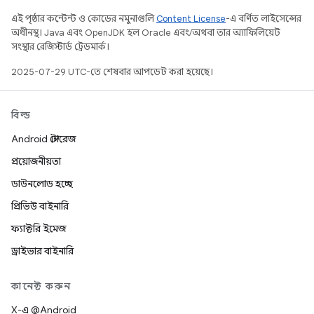
এই পৃষ্ঠার কন্টেন্ট ও কোডের নমুনাগুলি
Content License
-এ বর্ণিত লাইসেন্সের
অধীনস্থ। Java এবং OpenJDK হল Oracle এবং/অথবা তার অ্যাফিলিয়েট
সংস্থার রেজিস্টার্ড ট্রেডমার্ক।
2025-07-29 UTC-তে শেষবার আপডেট করা হয়েছে।
বিল্ড
Android স্টোরেজ
প্রয়োজনীয়তা
ডাউনলোড হচ্ছে
প্রিভিউ বাইনারি
ফ্যাক্টরি ইমেজ
ড্রাইভার বাইনারি
কানেক্ট করুন
X-এ @Android