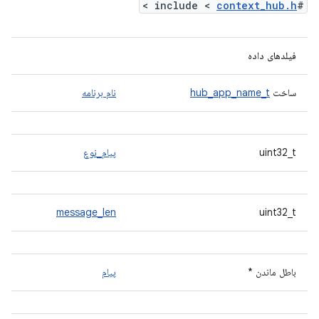
>
context_hub.h
#include <
فیلدهای داده
ساخت
hub_app_name_t
نام برنامه
uint32_t
پیام_نوع
message_len
uint32_t
باطل ماندن *
پیام