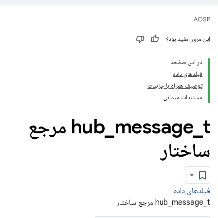
AOSP
این مرور مفید بود؟
در این صفحه
فیلدهای داده
توصیف همراه با جزئیات
مستندات میدانی
_
message
_
hub
t مرجع
ساختار
فیلدهای داده
hub_message_t مرجع ساختار