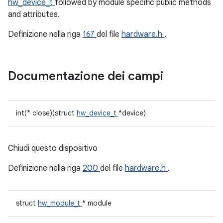
hw_device_t
followed by module specific public methods
and attributes.
Definizione nella riga
167
del file
hardware.h
.
Documentazione dei campi
int(* close)(struct
hw_device_t
*device)
Chiudi questo dispositivo
Definizione nella riga
200
del file
hardware.h
.
struct
hw_module_t
* module