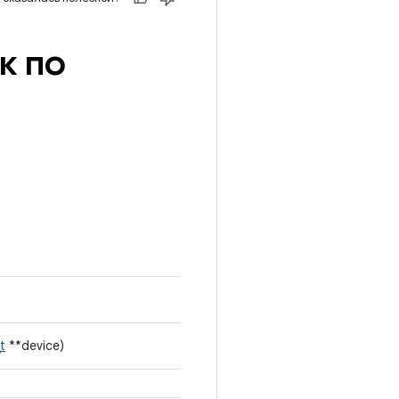
к по
t
**device)