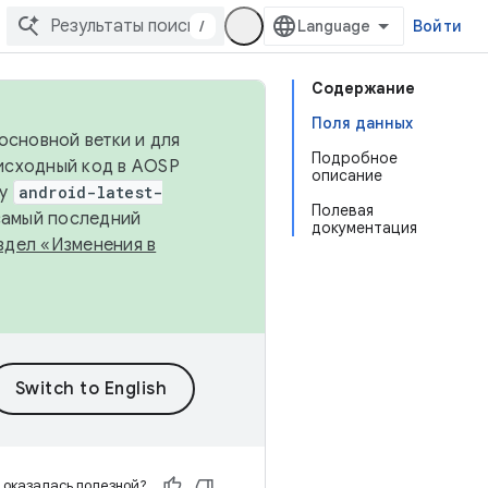
/
Войти
Содержание
Поля данных
основной ветки и для
Подробное
исходный код в AOSP
описание
ку
android-latest-
Полевая
 самый последний
документация
здел «Изменения в
 оказалась полезной?