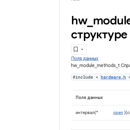
hw
_
modul
структуре
Поля данных
hw_module_methods_t Спр
#include <
hardware.h
Поля данных
интервал(*
open
)(c