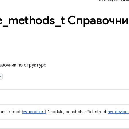
e
_
methods
_
t Справочни
авочник по структуре
>
onst struct
hw_module_t
*module, const char *id, struct
hw_device_