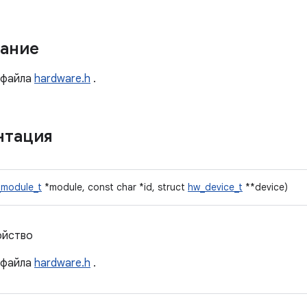
ание
файла
hardware.h
.
нтация
module_t
*module, const char *id, struct
hw_device_t
**device)
ойство
файла
hardware.h
.