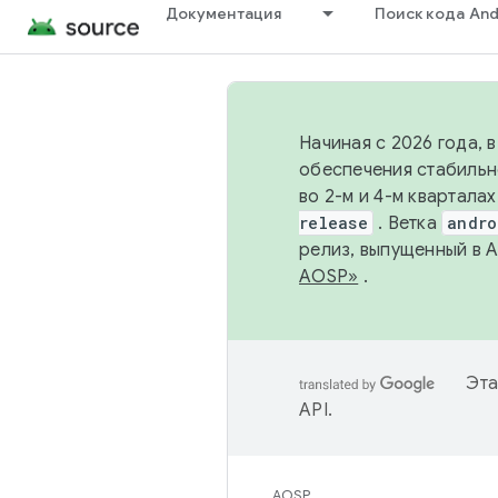
Документация
Поиск кода And
Начиная с 2026 года, 
обеспечения стабильн
во 2-м и 4-м квартала
release
. Ветка
andro
релиз, выпущенный в 
AOSP»
.
Эта
API
.
AOSP