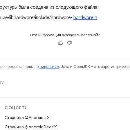
руктуры была создана из следующего файла:
ие/libhardware/include/hardware/
hardware.h
Эта информация оказалась полезной?
нице предоставлены по
лицензиям
. Java и OpenJDK – это зарегистриров
TC.
СОЦСЕТИ
Страница @Android в X
Страница @AndroidDev в X