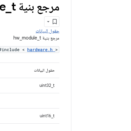
مرجع بنية hw
t
_
e
حقول البيانات
مرجع بنية hw_module_t
#include <
hardware.h
>
حقول البيانات
uint32_t
uint16_t