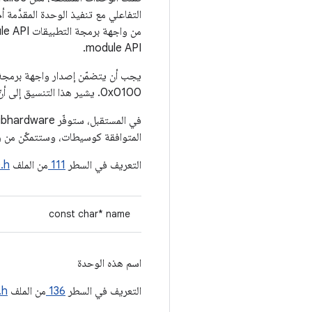
module API.
0x0100. يشير هذا التنسيق إلى أنّ الإصدارات من 0x0100 إلى 0x01ff متوافقة مع واجهة برمجة التطبيقات.
المتوافقة كوسيطات، وستتمكّن من رف
التعريف في السطر
111
من الملف
.h
const char* name
اسم هذه الوحدة
التعريف في السطر
136
من الملف
.h