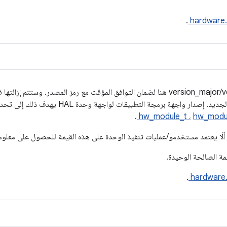
.
hardware
يتم توفير تعريفات version_major/version_minor هنا لضمان التوافق المؤقت مع رمز المصدر
ة برمجة التطبيقات لواجهة وحدة HAL يهدف ذلك إلى تحديد إصدارات لبنية وتعريفات
.
hw_module_t
،
hw_modu
.
hardware