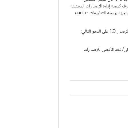
مّل أداة SurfaceFlinger مسؤولية التأكّد من أنّها تعرف كيفية إدارة الإصدارات المختلفة
من واجهة برمجة التطبيقات gralloc-module API، ويجب أن تعرف أداة AudioFlinger كيفية إجراء ذلك نفسه لواجهة برمجة التطبيقات audio-
يجب أن يتضمّن إصدار واجهة برمجة التطبيقات للوحدة مكوّنًا رئيسيًا ومكوّنًا ثانويًا. على سبيل المثال، يمكن تمثيل الإصدار 1.0 على النحو التالي:
ا) التي ستستخدِم الحد الأدنى/الحد الأقصى للإصدارات