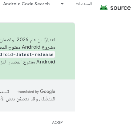
المستندات
Android Code Search
اعتبارًا من
مشروع Android مفتوح المصدر (AOSP) في الربعَين الثاني والرابع. لبناء مشروع Android مفتوح المصدر والمساهمة فيه، استخدِم
droid-latest-release
Android مفتوح المصدر. لمزيد من المعلومات، يُرجى الاطّلاع على
المفضّلة، وقد تتضمّن بعض الأ
AOSP