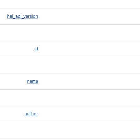
hal_api_version
id
name
author