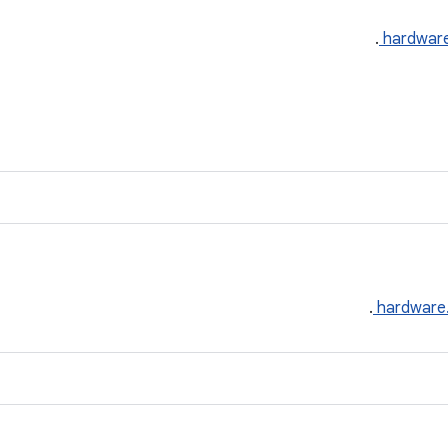
.
hardwar
.
hardware