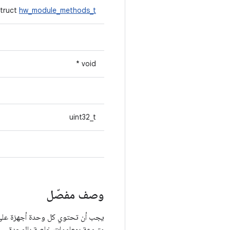
struct
hw_module_methods_t
void *
uint32_t
وصف مفصّل
يجب أن تحتوي كل وحدة أجهزة على بنية بيانات باسم HAL_MODULE_INFO_SYM، وي
متبوعة بمعلومات خاصة بالوحدة.