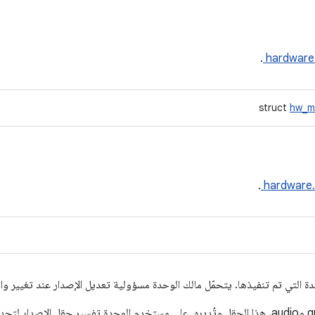
.
hardware
struct
hw_m
.
hardware
ة التي تم تنفيذها. يتحمّل مالك الوحدة مسؤولية تعديل الإصدار عند تغيير وا
تملك الوحدات المشتقة، مثل gralloc وaudio، هذا الحقل وتُديره. على مستخدم الوحدة تفسير حقل ال