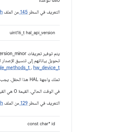
dso للوحدة
التعريف في السطر
145
من الملف
.h
uint16_t hal_api_version
تحويل بياناتهم إلى تنسيق الإصدار الجديد. إصدار واجه
le_methods_t
،
hw_device_t
تملك واجهة HAL هذا الحقل. يجب ألّا يعتمد مستخدمو/عمليات تنفيذ الوحدة على هذه القيمة للحصول على معلومات عن الإصدار.
في الوقت الحالي، القيمة 0 هي القيمة الصالحة الوحيدة.
التعريف في السطر
129
من الملف
.h
const char* id