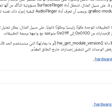
التفاعلي مع تنفيذ الوحدة المقدَّمة أم لا. على سبيل المثال، تتح
في المستقبل، ستوفّر libhardware دالة hw_get_module_version()‎ (أو ما يعادله
ض الوحدات التي تتضمّن إصدارات خارج النطاق المقدَّم.
.
hardware
.
hardware