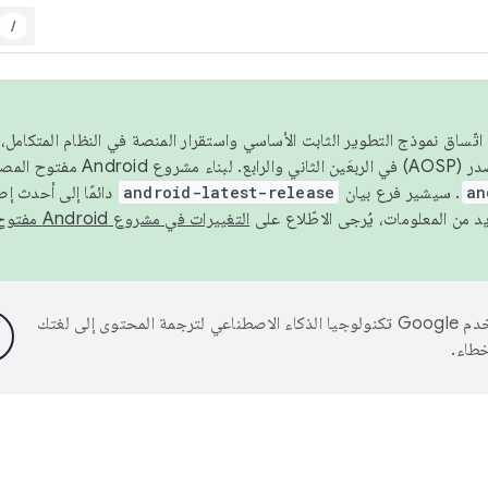
/
 عام 2026، ولضمان اتّساق نموذج التطوير الثابت الأساسي واستقرار المنصة في النظام المت
an
. سيشير فرع بيان
android-latest-release
دائمًا إلى أحدث إ
التغييرات في مشروع Android مفتوح المصدر
تستخدم Google تكنولوجيا الذكاء الاصطناعي لترجمة المحتوى إلى لغتك
خطاء.