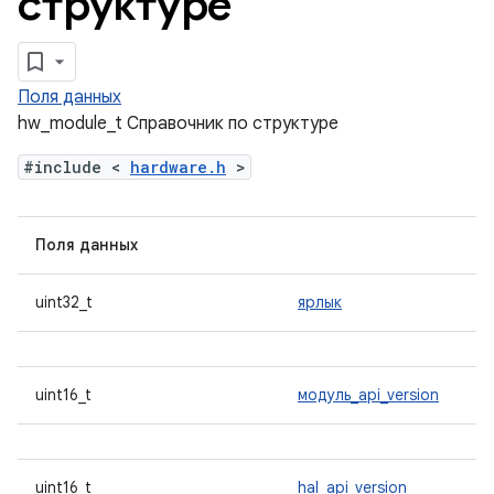
структуре
Поля данных
hw_module_t Справочник по структуре
#include <
hardware.h
>
Поля данных
uint32_t
ярлык
uint16_t
модуль_api_version
uint16_t
hal_api_version