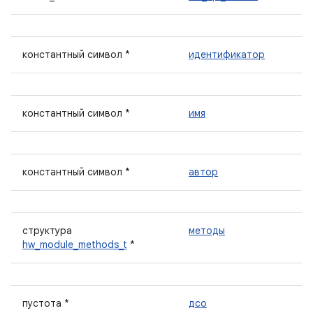
константный символ *
идентификатор
константный символ *
имя
константный символ *
автор
структура
методы
hw_module_methods_t
*
пустота *
дсо