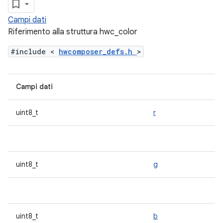
Campi dati
Riferimento alla struttura hwc_color
#include <
hwcomposer_defs.h
>
Campi dati
uint8_t
r
uint8_t
g
uint8_t
b