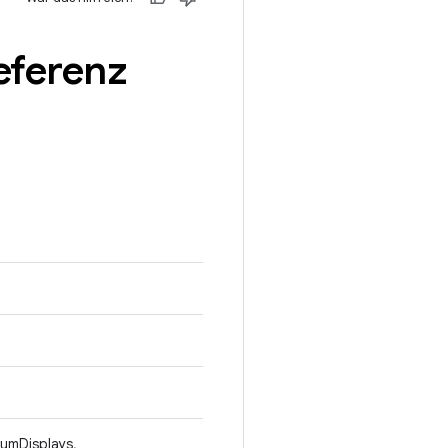
eferenz
numDisplays,