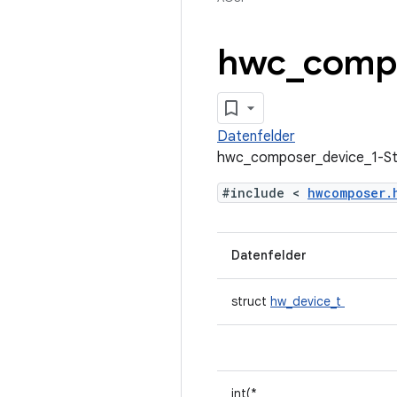
hwc
_
comp
Datenfelder
hwc_composer_device_1-Str
#include <
hwcomposer
Datenfelder
struct
hw_device_t
int(*