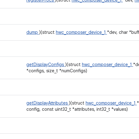
registerProcs
)(struct
hwc_composer_device_1
*dev,
h
dump
)(struct
hwc_composer_device_1
*dev, char *buff
getDisplayConfigs
)(struct
hwc_composer_device_1
*de
*configs, size_t *numConfigs)
getDisplayAttributes
)(struct
hwc_composer_device_1
*
config, const uint32_t *attributes, int32_t *values)