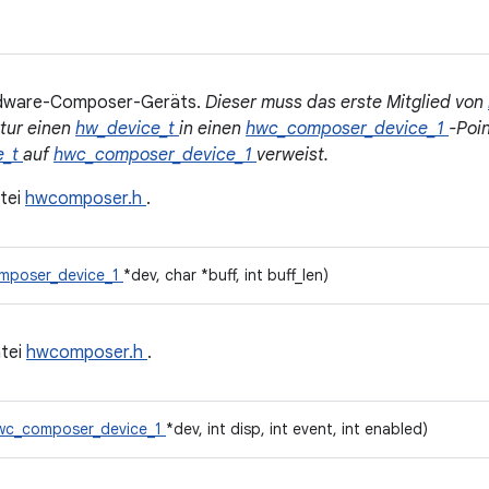
rdware-Composer-Geräts.
Dieser muss das erste Mitglied von
ktur einen
hw_device_t
in einen
hwc_composer_device_1
-Poi
e_t
auf
hwc_composer_device_1
verweist.
tei
hwcomposer.h
.
mposer_device_1
*dev, char *buff, int buff_len)
tei
hwcomposer.h
.
wc_composer_device_1
*dev, int disp, int event, int enabled)