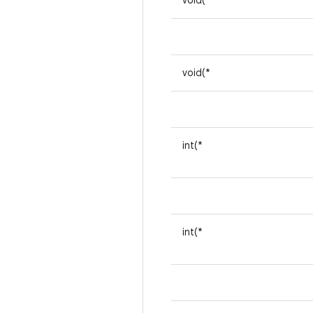
void(*
void(*
int(*
int(*