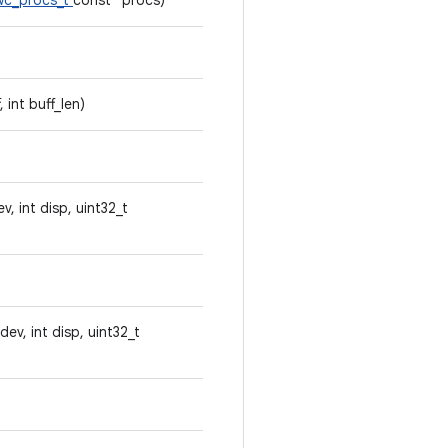
wc_procs_t
const *procs)
, int buff_len)
v, int disp, uint32_t
dev, int disp, uint32_t