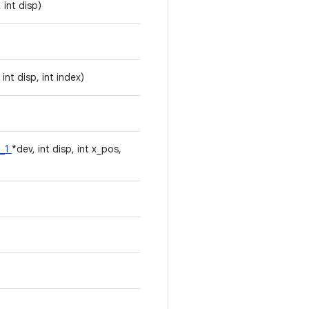
 int disp)
 int disp, int index)
e_1
*dev, int disp, int x_pos,