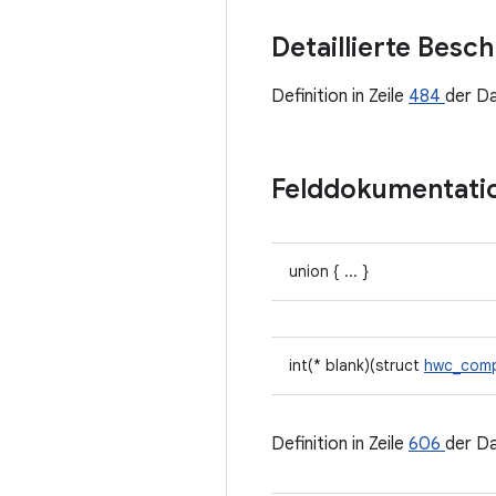
Detaillierte Besc
Definition in Zeile
484
der D
Felddokumentati
union { ... }
int(* blank)(struct
hwc_comp
Definition in Zeile
606
der D