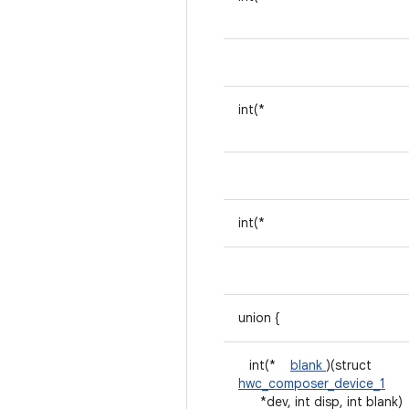
int(*
int(*
union {
int(*
blank
)(struct
hwc_composer_device_1
*dev, int disp, int blank)