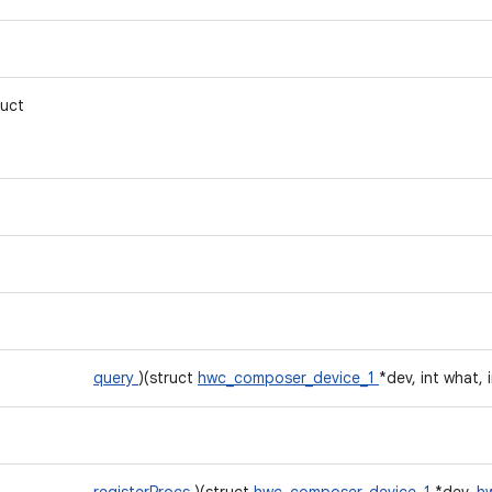
ruct
query
)(struct
hwc_composer_device_1
*dev, int what, 