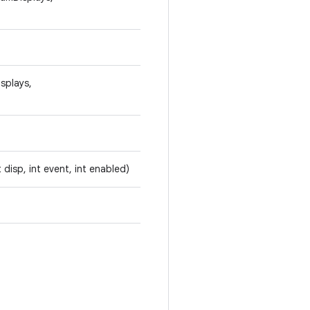
splays,
t disp, int event, int enabled)