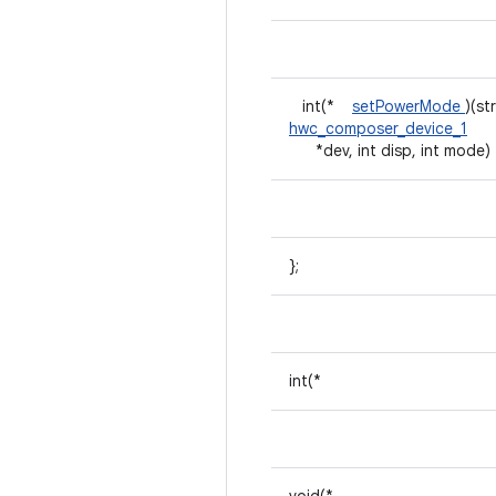
int(*
setPowerMode
)(st
hwc_composer_device_1
*dev, int disp, int mode)
};
int(*