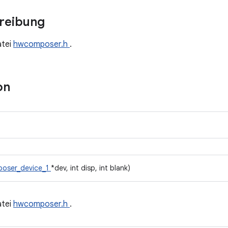
hreibung
atei
hwcomposer.h
.
on
oser_device_1
*dev, int disp, int blank)
atei
hwcomposer.h
.