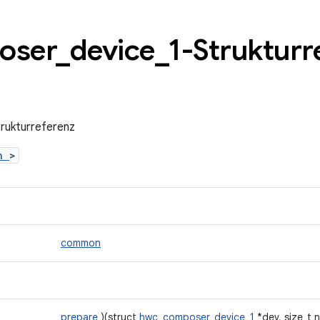
oser
_
device
_
1-Strukturr
ukturreferenz
.h
>
common
prepare
)(struct
hwc_composer_device_1
*dev, size_t 