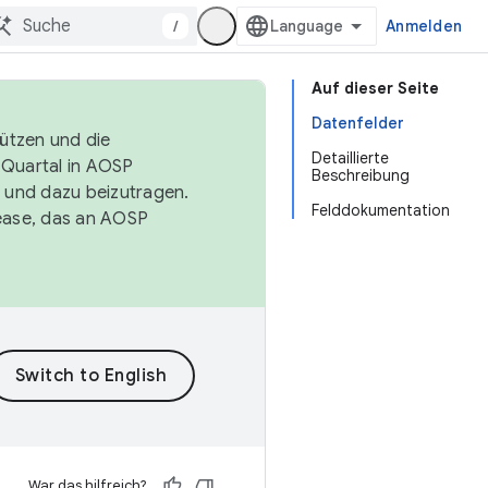
/
Anmelden
Auf dieser Seite
Datenfelder
tützen und die
Detaillierte
. Quartal in AOSP
Beschreibung
 und dazu beizutragen.
Felddokumentation
ease, das an AOSP
War das hilfreich?