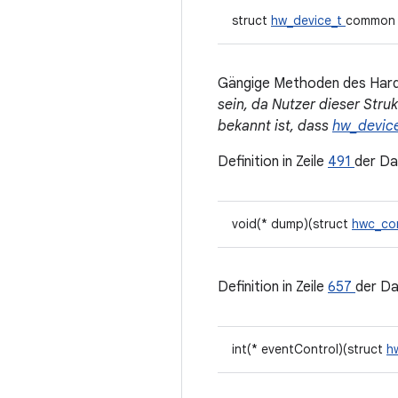
struct
hw_device_t
common
Gängige Methoden des Ha
sein, da Nutzer dieser Stru
bekannt ist, dass
hw_devic
Definition in Zeile
491
der Da
void(* dump)(struct
hwc_co
Definition in Zeile
657
der Da
int(* eventControl)(struct
h