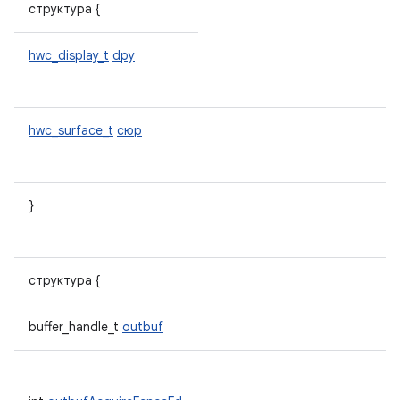
структура {
hwc_display_t
dpy
hwc_surface_t
сюр
}
структура {
buffer_handle_t
outbuf