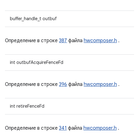
buffer_handle_t outbuf
Определение в строке
387
файла
hwcomposer.h
.
int outbufAcquireFenceFd
Определение в строке
396
файла
hwcomposer.h
.
int retireFenceFd
Определение в строке
341
файла
hwcomposer.h
.