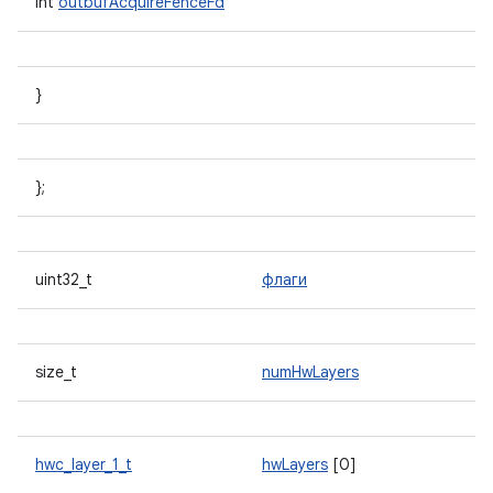
int
outbufAcquireFenceFd
}
};
uint32_t
флаги
size_t
numHwLayers
hwc_layer_1_t
hwLayers
[0]