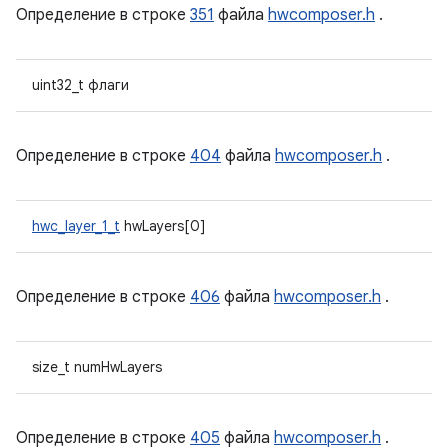
Определение в строке
351
файла
hwcomposer.h
.
uint32_t флаги
Определение в строке
404
файла
hwcomposer.h
.
hwc_layer_1_t
hwLayers[0]
Определение в строке
406
файла
hwcomposer.h
.
size_t numHwLayers
Определение в строке
405
файла
hwcomposer.h
.