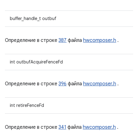
buffer_handle_t outbuf
Определение в строке
387
файла
hwcomposer.h
.
int outbufAcquireFenceFd
Определение в строке
396
файла
hwcomposer.h
.
int retireFenceFd
Определение в строке
341
файла
hwcomposer.h
.