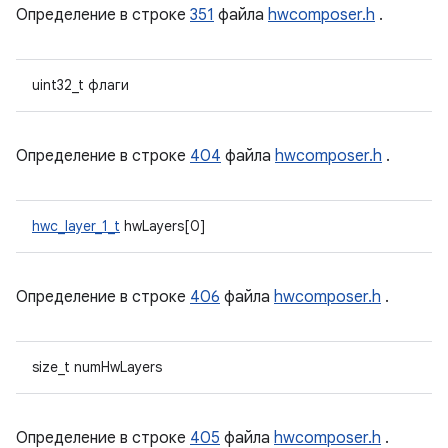
Определение в строке
351
файла
hwcomposer.h
.
uint32_t флаги
Определение в строке
404
файла
hwcomposer.h
.
hwc_layer_1_t
hwLayers[0]
Определение в строке
406
файла
hwcomposer.h
.
size_t numHwLayers
Определение в строке
405
файла
hwcomposer.h
.