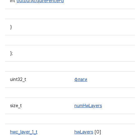
int
outbufAcquireFenceFd
}
};
uint32_t
флаги
size_t
numHwLayers
hwc_layer_1_t
hwLayers
[0]