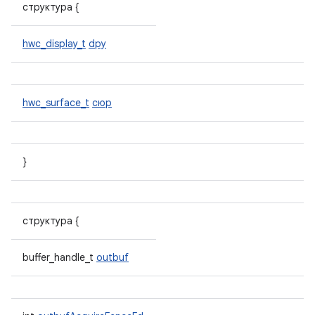
структура {
hwc_display_t
dpy
hwc_surface_t
сюр
}
структура {
buffer_handle_t
outbuf